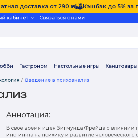
атная доставка от 290 ₪
Кэшбэк до 5% за 
ый кабинет
Связаться с нами
обби
Гастроном
Настольные игры
Канцтовары
хология
Введение в психоанализ
ализ
Аннотация:
В свое время идея Зигмунда Фрейда о влиянии 
инстинкта на психику и развитие человеческого 