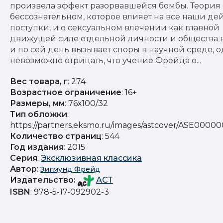
произвела эффект разорвавшейся бомбы. Теория 
бессознательном, которое влияет на все наши де
поступки, и о сексуальном влечении как главной
движущей силе отдельной личности и общества 
и по сей день вызывает споры в научной среде, 
невозможно отрицать, что учение Фрейда о...
Вес товара, г
: 274
Возрастное ограничение
: 16+
Размеры, мм
: 76х100/32
Тип обложки
:
https://partners.eksmo.ru/images/astcover/ASE0000
Количество страниц
: 544
Год издания
: 2015
Серия
:
Эксклюзивная классика
Автор
:
Зигмунд Фрейд
Издательство
:
АСТ
ISBN
: 978-5-17-092902-3