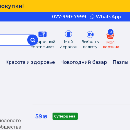
покупки!
077-990-7999
WhatsApp
0
Подарочный
Мой
Выбрать
Моя
сертификат
Исрадон
валюту
корзина
Красота и здоровье
Новогодний базар
Пазлы
59₪
Суперцена!
полового
общества