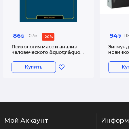
86₪
94₪
107₪
11
-20%
Психология масс и анализ
Зигмунд
человеческого &quot;я&quot;
новичков
(новый перевод)
книг)
Купить
Ку
Мой Аккаунт
Информ