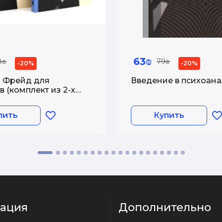
63₪
8₪
79₪
-20%
-20%
 Фрейд для
Введение в психоана
 (комплект из 2-х
пить
Купить
ация
Дополнительно