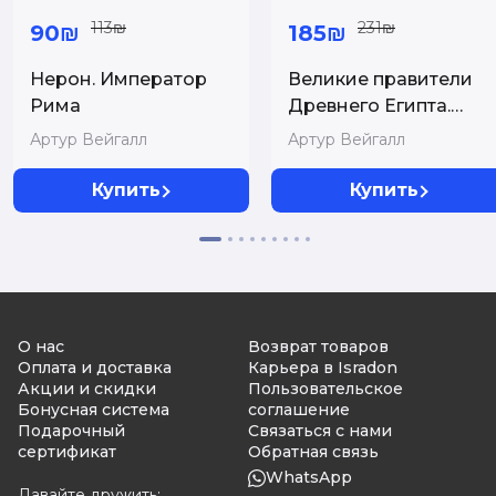
113₪
231₪
90₪
185₪
Нерон. Император
Великие правители
Рима
Древнего Египта.
История царских
Артур Вейгалл
Артур Вейгалл
династий от
Аменемхета I до
Купить
Купить
Тутмоса III
О нас
Возврат товаров
Оплата и доставка
Карьера в Isradon
Акции и скидки
Пользовательское
Бонусная система
соглашение
Подарочный
Связаться с нами
сертификат
Обратная связь
WhatsApp
Давайте дружить: