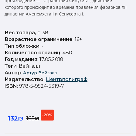
произведение — "Странствия Синухета", действие
которого происходит во времена правления фараонов XII
династии Аменемхета I и Сенусерта I.
Вес товара, г
: 38
Возрастное ограничение
: 16+
Тип обложки
: -
Количество страниц
: 480
Год издания
: 17.05.2018
Теги
: Вейгалл
Автор
:
Артур Вейгалл
Издательство
:
Центрполиграф
ISBN
: 978-5-9524-5319-7
-20%
132₪
165₪