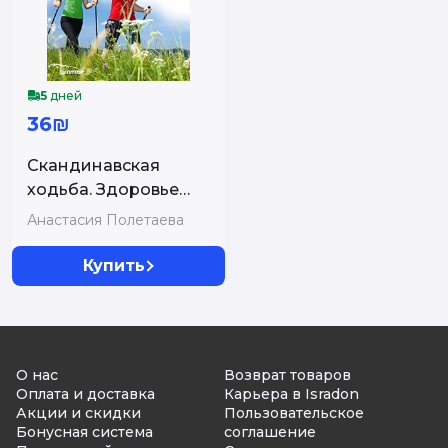
5
дней
36₪
Скандинавская
ходьба. Здоровье
легким шагом.
Анастасия Полетаева
Купить
О нас
Возврат товаров
Оплата и доставка
Карьера в Isradon
Акции и скидки
Пользовательское
Бонусная система
соглашение