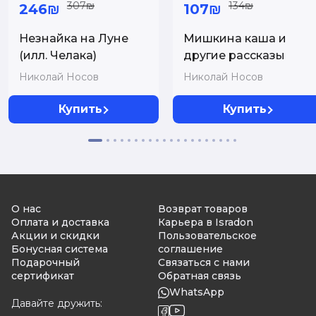
307₪
134₪
246₪
107₪
Незнайка на Луне
Мишкина каша и
(илл. Челака)
другие рассказы
Николай Носов
Николай Носов
Купить
Купить
О нас
Возврат товаров
Оплата и доставка
Карьера в Isradon
Акции и скидки
Пользовательское
Бонусная система
соглашение
Подарочный
Связаться с нами
сертификат
Обратная связь
WhatsApp
Давайте дружить: