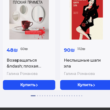
60₪
112₪
48₪
90₪
Возвращаться
Неслышные шаги
&ndash; плохая
зла
примета
Галина Романова
Галина Романова
Купить
Купить