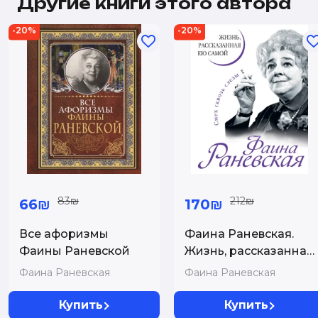
Другие книги этого автора
-20%
-20%
83₪
212₪
66₪
170₪
Все афоризмы
Фаина Раневская.
Фаины Раневской
Жизнь, рассказанная
ею самой
Фаина Раневская
Фаина Раневская
Купить
Купить