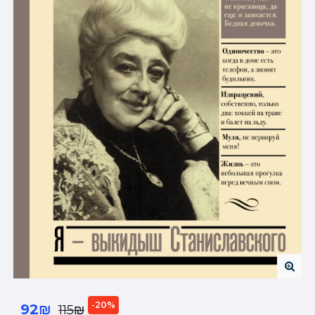
-20%
92₪
115₪