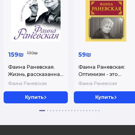
199₪
159₪
59₪
Фаина Раневская.
Фаина Раневская:
Жизнь, рассказанная
Оптимизм - это
ею самой
недостаток
Фаина Раневская
Фаина Раневская
информации!
Афоризмы,
Купить
Купить
жизненные цитаты и
притчи Фаины
Раневской