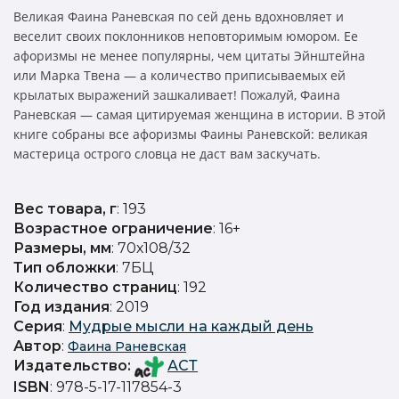
Великая Фаина Раневская по сей день вдохновляет и
веселит своих поклонников неповторимым юмором. Ее
афоризмы не менее популярны, чем цитаты Эйнштейна
или Марка Твена — а количество приписываемых ей
крылатых выражений зашкаливает! Пожалуй, Фаина
Раневская — самая цитируемая женщина в истории. В этой
книге собраны все афоризмы Фаины Раневской: великая
мастерица острого словца не даст вам заскучать.
Вес товара, г
: 193
Возрастное ограничение
: 16+
Размеры, мм
: 70х108/32
Тип обложки
: 7БЦ
Количество страниц
: 192
Год издания
: 2019
Серия
:
Мудрые мысли на каждый день
Автор
:
Фаина Раневская
Издательство
:
АСТ
ISBN
: 978-5-17-117854-3