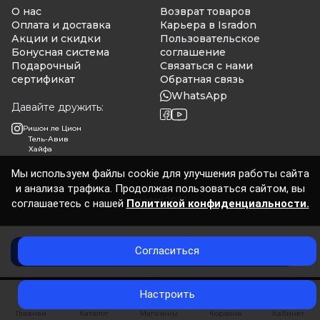
О нас
Возврат товаров
Оплата и доставка
Карьера в Isradon
Акции и скидки
Пользовательское
Бонусная система
соглашение
Подарочный
Связаться с нами
сертификат
Обратная связь
WhatsApp
Давайте дружить:
Ришон ле Цион
Тель-Авив
Хайфа
Мы используем файлы cookie для улучшения работы сайта
и анализа трафика. Продолжая пользоваться сайтом, вы
Isradon 2026
соглашаетесь с нашей
Политикой конфиденциальности.
Согласиться
Добавить в корзину
0
Настроить
Главная
Каталог
Магазины
Корзина
Кабинет