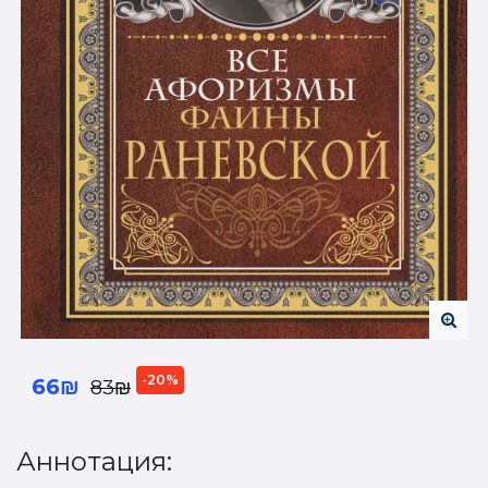
-20%
66₪
83₪
Аннотация: