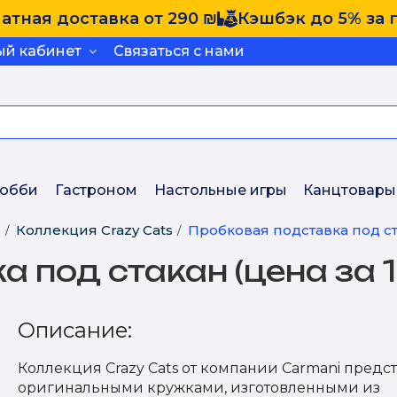
атная доставка от 290 ₪
Кэшбэк до 5% за 
ый кабинет
Связаться с нами
обби
Гастроном
Настольные игры
Канцтовары
и
Коллекция Crazy Cats
Пробковая подставка под ст
 под стакан (цена за 
Описание:
Коллекция Crazy Cats от компании Carmani предс
оригинальными кружками, изготовленными из