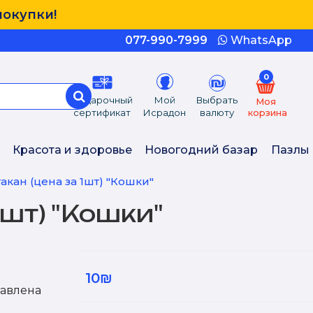
покупки!
077-990-7999
WhatsApp
0
Подарочный
Мой
Выбрать
Моя
сертификат
Исрадон
валюту
корзина
Красота и здоровье
Новогодний базар
Пазлы
акан (цена за 1шт) "Кошки"
1шт) "Кошки"
10₪
тавлена