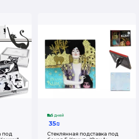
5
дней
35₪
а под
Стеклянная подставка под