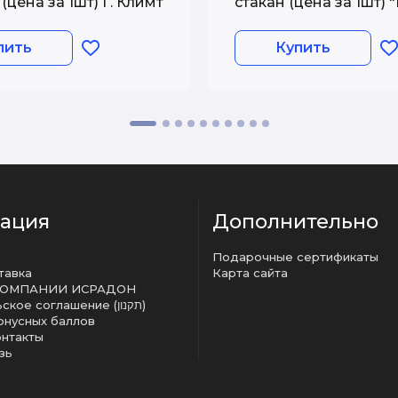
(цена за 1шт) Г. Климт
стакан (цена за 1шт) 
пить
Купить
ация
Дополнительно
Подарочные сертификаты
тавка
Карта сайта
КОМПАНИИ ИСРАДОН
Пользовательское соглашение (תקנון)
онусных баллов
онтакты
зь