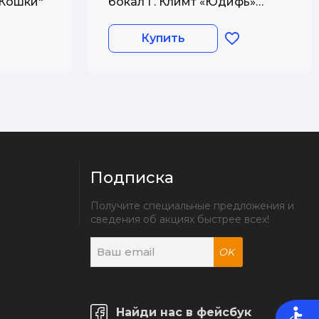
"Кошки"
бокал Г. Климт «Юдифь»
10,5х10,5 см Carmani
Купить
Подписка
Получите специальные предложения и 
сведения об акциях быстрее всех!
OK
Найди нас в фейсбук