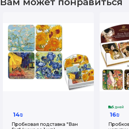
Вам может понравиться
5
дней
14₪
16₪
Пробковая подставка "Ван
Пробков