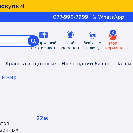
покупки!
077-990-7999
WhatsApp
0
Подарочный
Мой
Выбрать
Моя
сертификат
Исрадон
валюту
корзина
Красота и здоровье
Новогодний базар
Пазлы
ий мир
22₪
етов
твенных