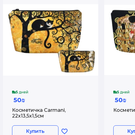
5
дней
5
дней
50₪
50₪
Косметичка Carmani,
22x13,5x1,5см
Купить
Ку