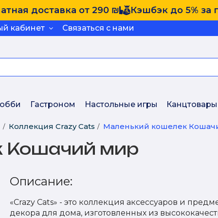
атная доставка от 290 ₪
Кэшбэк до 5% за 
ый кабинет
Связаться с нами
обби
Гастроном
Настольные игры
Канцтовары
и
Коллекция Crazy Cats
Маленький кошелек Кошач
к Кошачий мир
Описание:
«Crazy Cats» - это коллекция аксессуаров и предм
декора для дома, изготовленных из высококачес