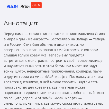
-20%
64₪
80₪
Аннотация:
Перед вами — серия книг о приключениях мальчика Стива
в мире игры «Майнкрафт». Бестселлер на Западе — теперь
и в России! Стив был обычным школьником, но
совершенно внезапно попал в «Майнкрафт», о котором
слышал только краем уха. Теперь ему придётся
встретиться с монстрами, построить своё первое жилище
и научиться выживать в этом безумном мире! Вас ждут
тонны шуток, невероятные приключения, криперы, пауки
и другие герои из мира «Майнкрафт»! Поскольку эта книга
является дневником, в ней можно творить. Внутри есть
пространство для креатива, где читатель может
нарисовать героев книги или составить собственный план
по защите деревни от зомби. «Майнкрафт» —
суперпопулярная игра, где можно сражаться с монстрами,
исследовать мир и изобретать разные механизмы.