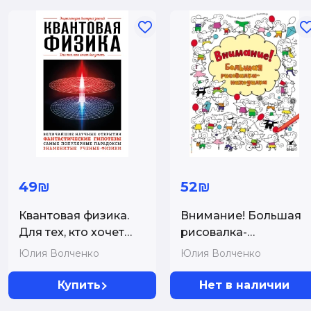
49₪
52₪
Квантовая физика.
Внимание! Большая
Для тех, кто хочет
рисовалка-
все успеть
находилка
Юлия Волченко
Юлия Волченко
Купить
Нет в наличии