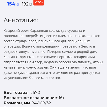
-20%
154₪
192₪
Аннотация:
Кафрский орел, барханная кошка, два суриката и
"повелитель зверей", индеец из племени навахо, — таков
состав отряда, предназначенного для специальных
операций. Война с пришельцами превратила Землю в
радиоактивную пустыню. Потеряв семью и родной дом,
Хостин Сторм вместе со своими верными товарищами
отправляется на Арзор, недавно освоенную планету, чтобы
начать там мирную жизнь. Они еще не знают, что враг
даже не думал сдаваться и что им еще не раз пригодится
их уникальное боевое мастерство.
Вес товара, г
: 570
Возрастное ограничение
: 16+
Размеры, мм
: 84х108/32