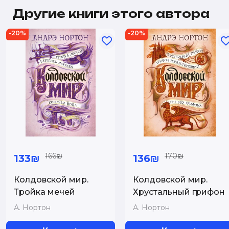
Другие книги этого автора
-20%
-20%
166₪
170₪
133₪
136₪
Колдовской мир.
Колдовской мир.
Тройка мечей
Хрустальный грифон
А. Нортон
А. Нортон