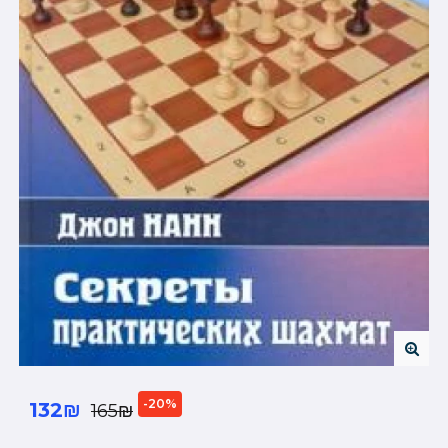
-20%
132₪
165₪