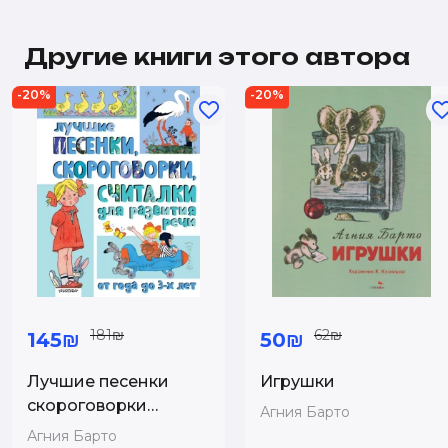
Другие книги этого автора
-20%
-20%
181₪
62₪
145₪
50₪
Лучшие песенки
Игрушки
скороговорки
Агния Барто
считалки для
Агния Барто