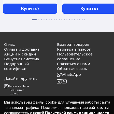
развития речи. От
года до 3-х лет
Купить
Купить
О нас
Возврат товаров
Оплата и доставка
Карьера в Isradon
Акции и скидки
Пользовательское
Бонусная система
соглашение
Подарочный
Связаться с нами
сертификат
Обратная связь
WhatsApp
Давайте дружить:
Ришон ле Цион
Тель-Авив
Хайфа
Мы используем файлы cookie для улучшения работы сайта
и анализа трафика. Продолжая пользоваться сайтом, вы
Isradon 2026
соглашаетесь с нашей
Политикой конфиденциальности.