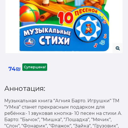
Суперцена!
74₪
Аннотация:
Музыкальная книга "Агния Барто. Игрушки" ТМ
"УМка" станет прекрасным подарком для
ребёнка:- 1 звуковая кнопка- 10 песен на стихи А.
Барто: "Бычок", "Мишка", "Лошадка", "Мячик",
"Слон", "Фонарик", "Флажок", "Зайка", "Грузовик",