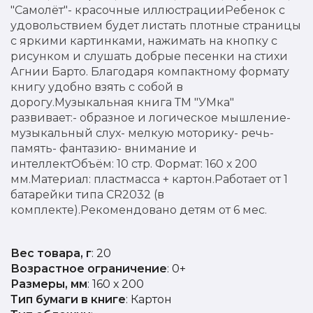
"Самолёт"- красочные иллюстрацииРебенок с
удовольствием будет листать плотные страницы
с яркими картинками, нажимать на кнопку с
рисунком и слушать добрые песенки на стихи
Агнии Барто. Благодаря компактному формату
книгу удобно взять с собой в
дорогу.Музыкальная книга ТМ "УМка"
развивает:- образное и логическое мышление-
музыкальный слух- мелкую моторику- речь-
память- фантазию- внимание и
интеллектОбъём: 10 стр. Формат: 160 х 200
мм.Материал: пластмасса + картон.Работает от 1
батарейки типа CR2032 (в
комплекте).Рекомендовано детям от 6 мес.
Вес товара, г
: 20
Возрастное ограничение
: 0+
Размеры, мм
: 160 х 200
Тип бумаги в книге
: Картон