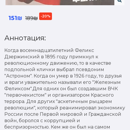
-20%
151₪
189₪
Аннотация:
Когда восемнадцатилетний Феликс
Дзержинский в 1895 году примкнул к
революционному движению, то в качестве
подпольной клички выбрал псевдоним
"Астроном". Когда он умер в 1926 году, то друзья
и враги уважительно называли его "Железным
Феликсом".Для одних он был создавшим ВЧК
"первочекистом" и организатором Красного
террора. Для других "аскетичным рыцарем
революции", который реанимировал экономику
России после Первой мировой и Гражданской
войн, боролся с коррупцией и
беспризорностью. Кем же он был на самом