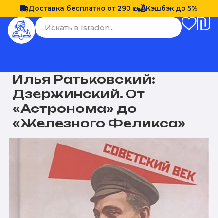
Доставка бесплатно от 290 ₪
Кэшбэк до 5%
Илья Ратьковский:
Дзержинский. От
«Астронома» до
«Железного Феликса»