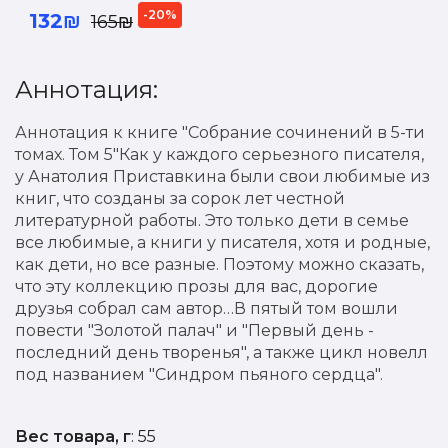
-20%
132₪
165₪
Аннотация:
Аннотация к книге "Собрание сочинений в 5-ти
томах. Том 5"Как у каждого серьезного писателя,
у Анатолия Приставкина были свои любимые из
книг, что созданы за сорок лет честной
литературной работы. Это только дети в семье
все любимые, а книги у писателя, хотя и родные,
как дети, но все разные. Поэтому можно сказать,
что эту коллекцию прозы для вас, дорогие
друзья собрал сам автор…В пятый том вошли
повести "Золотой палач" и "Первый день -
последний день творенья", а также цикл новелл
под названием "Синдром пьяного сердца".
Вес товара, г
: 55