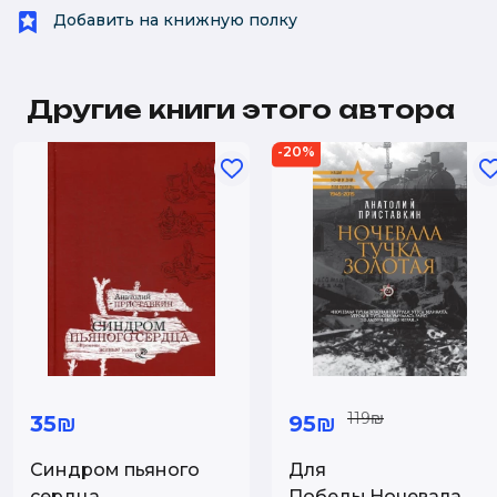
Добавить на книжную полку
Другие книги этого автора
-20%
119₪
35₪
95₪
Синдром пьяного
Для
сердца
Победы.Ночевала