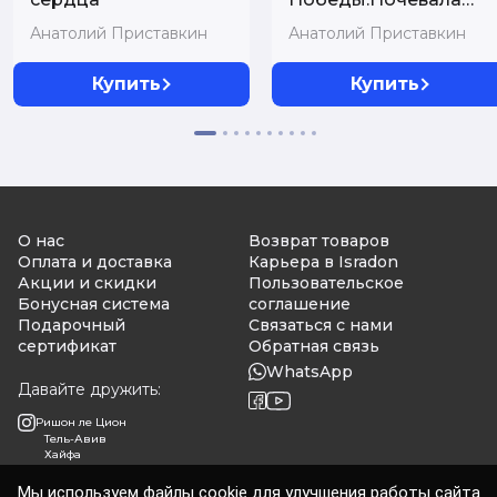
тучка золотая
Анатолий Приставкин
Анатолий Приставкин
Купить
Купить
О нас
Возврат товаров
Оплата и доставка
Карьера в Isradon
Акции и скидки
Пользовательское
Бонусная система
соглашение
Подарочный
Связаться с нами
сертификат
Обратная связь
WhatsApp
Давайте дружить:
Ришон ле Цион
Тель-Авив
Хайфа
Мы используем файлы cookie для улучшения работы сайта