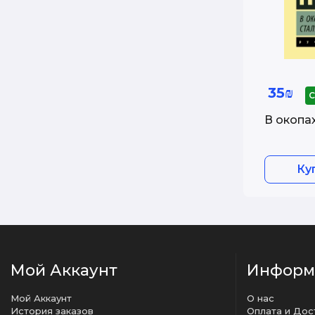
35₪
С
В окопа
Ку
Мой Аккаунт
Информ
Мой Аккаунт
О нас
История заказов
Оплата и Дос