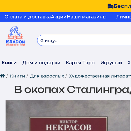
Беспл
Оплата и доставка
Акции
Наши магазины
Личн
Книги
Дом и подарки
Карты Таро
Игрушки
Х
Книги
Для взрослых
Художественная литерат
В окопах Сталингр