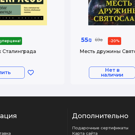
55₪
69₪
уперцена!
-20%
х Сталинграда
Месть дружины Свят
Нет в
пить
наличии
ация
Дополнительно
Подарочные сертификаты
тавка
Карта сайта