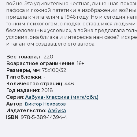
войне. Эта удивительно честная, лишенная показ
пафоса и ложной патетики в изображении войны
пришла к читателям в 1946 году. Но и сегодня на
тонким психологом, о людях, оставшихся людьми
бесчеловечных условиях, а война предлагала тол
условия, она близка и интересна нам своей искр
и талантом создавшего его автора.
Вес товара, г
: 220
Возрастное ограничение
: 16+
Размеры, мм
: 75х100/32
Тип обложки
: -
Количество страниц
: 448
Год издания
: 2018
Серия
:
Азбука-Классика (мягк/обл.)
Автор
:
Виктор Некрасов
Издательство
:
Азбука
ISBN
: 978-5-389-14394-4