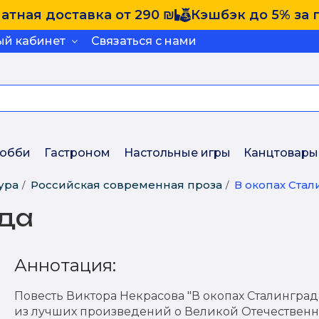
атная доставка от 290 ₪
Кэшбэк до 5% за 
ый кабинет
Связаться с нами
обби
Гастроном
Настольные игры
Канцтовары
ура
Российская современная проза
В окопах Стал
ада
Аннотация:
Повесть Виктора Некрасова "В окопах Сталинграда
из лучших произведений о Великой Отечествен