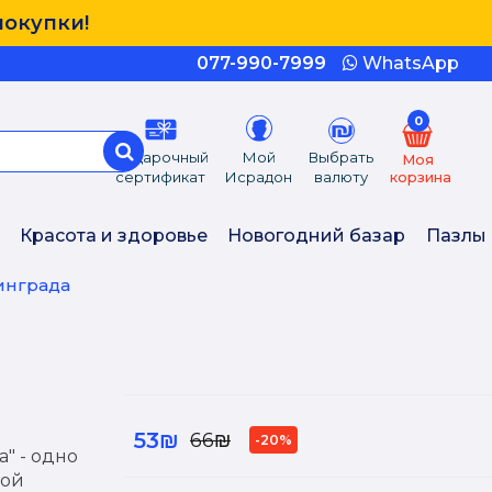
покупки!
077-990-7999
WhatsApp
0
Подарочный
Мой
Выбрать
Моя
сертификат
Исрадон
валюту
корзина
Красота и здоровье
Новогодний базар
Пазлы
инграда
53₪
66₪
-20%
" - одно
ной