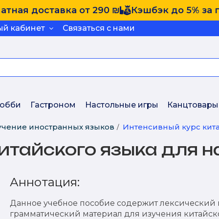
атная доставка от 290 ₪
Кэшбэк до 5% за 
ый кабинет
Связаться с нами
обби
Гастроном
Настольные игры
Канцтовары
учение иностранных языков
Интенсивный курс кит
китайского языка для
Аннотация:
Данное учебное пособие содержит лексический 
грамматический материал для изучения китайск