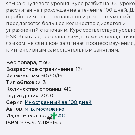
языка с нулевого уровня. Курс разбит на 100 уроко
рассчитан на прохождение в течение 100 дней. Д
отработки языковых навыков и речевых умений
предлагается большое количество диалогов и
упражнений с ключами. Курс соответствует уровня
HSK. Книга адресована всем, кто хочет овладеть 
языком, не слишком затягивая процесс изучения,
к интенсивным самостоятельным занятиям.
Вес товара, г
: 400
Возрастное ограничение
: 12+
Размеры, мм
: 60х90/16
Тип обложки
: 3
Количество страниц
: 416
Год издания
: 2020
Серия
:
Иностранный за 100 дней
Автор
:
М. В. Москаленко
Издательство
:
АСТ
ISBN
: 978-5-17-118916-7