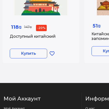
51₪
118₪
147₪
-20%
Китайск
Доступный китайский
запомин
начина
Ку
Купить
Мой Аккаунт
Информ
Мой Аккаунт
О нас