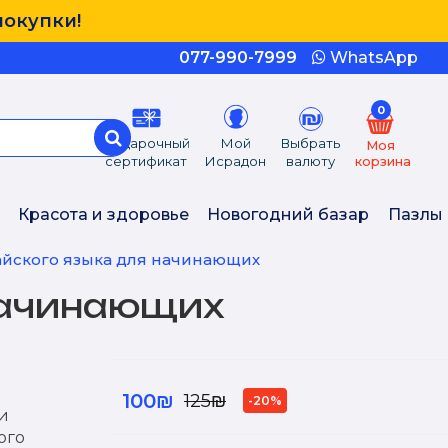
покупки!
077-990-7999
WhatsApp
0
Подарочный
Мой
Выбрать
Моя
сертификат
Исрадон
валюту
корзина
Красота и здоровье
Новогодний базар
Пазлы
айского языка для начинающих
 начинающих
100₪
125₪
-20%
и
ого