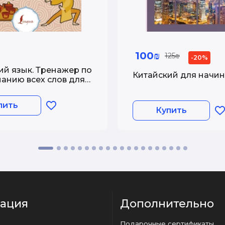
100₪
125₪
-20%
ий язык. Тренажер по
Китайский для начи
анию всех слов для
ющих
пить
Купить
ация
Дополнительно
Подарочные сертификаты