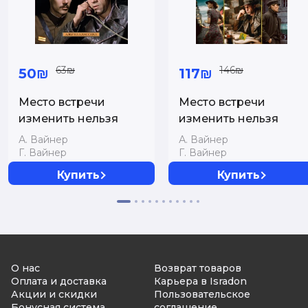
63₪
146₪
50₪
117₪
Место встречи
Место встречи
изменить нельзя
изменить нельзя
А. Вайнер
А. Вайнер
Г. Вайнер
Г. Вайнер
Купить
Купить
О нас
Возврат товаров
Оплата и доставка
Карьера в Isradon
Акции и скидки
Пользовательское
Бонусная система
соглашение