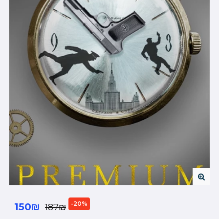
-20%
150₪
187₪