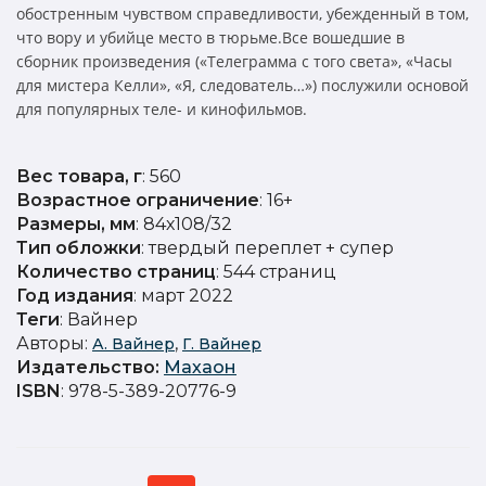
обостренным чувством справедливости, убежденный в том,
что вору и убийце место в тюрьме.Все вошедшие в
сборник произведения («Телеграмма с того света», «Часы
для мистера Келли», «Я, следователь…») послужили основой
для популярных теле- и кинофильмов.
Вес товара, г
: 560
Возрастное ограничение
: 16+
Размеры, мм
: 84х108/32
Тип обложки
: твердый переплет + супер
Количество страниц
: 544 страниц
Год издания
: март 2022
Теги
: Вайнер
Авторы:
,
А. Вайнер
Г. Вайнер
Издательство
:
Махаон
ISBN
: 978-5-389-20776-9