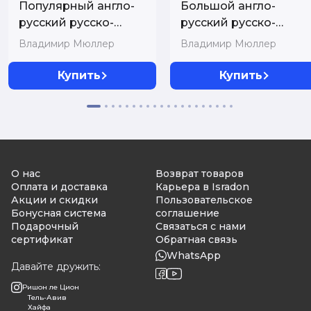
Популярный англо-
Большой англо-
русский русско-
русский русско-
английский словарь
английский словарь
Владимир Мюллер
Владимир Мюллер
90 000 слов и
420 000 слов и
словосочетаний.
словосочетаний с
Купить
Купить
Грамматический
двухсторонней
справочник. Мюллер
транскрипцией
В.К.
О нас
Возврат товаров
Оплата и доставка
Карьера в Isradon
Акции и скидки
Пользовательское
Бонусная система
соглашение
Подарочный
Связаться с нами
сертификат
Обратная связь
WhatsApp
Давайте дружить:
Ришон ле Цион
Тель-Авив
Хайфа