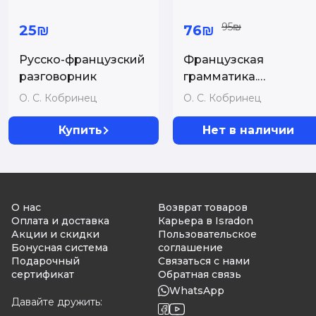
95₪
25₪
76₪
Русско-французский
Французская
разговорник
грамматика.
Упражнения для
О. С. Кобринец
О. С. Кобринец
тренинга и тесты с
красной карточкой
Купить
Нет в наличии
О нас
Возврат товаров
Оплата и доставка
Карьера в Isradon
Акции и скидки
Пользовательское
Бонусная система
соглашение
Подарочный
Связаться с нами
сертификат
Обратная связь
WhatsApp
Давайте дружить: