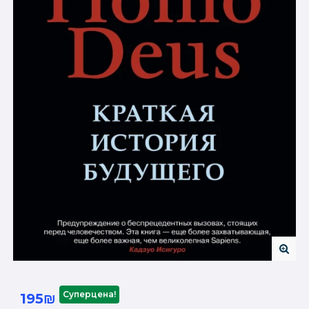
Суперцена!
195₪