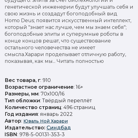
будущего: элиты за счет биотехнологий и
генетической инженерии будут улучшать себя и
свою жизнь и создадут богоподобный вид
Homo Deus; появится искусственный интеллект,
который "знает нас лучше, чем мы знаем себя";
богоподобные элиты и суперумные роботы в
конце концов решат, что существование
остального человечества не имеет
смысла.Харари проделывает отличную работу,
показывая, как мы... Читать полностью
Вес товара, г
: 910
Возрастное ограничение
: 16+
Размеры, мм
: 70х100/16
Тип обложки
: Твёрдый переплёт
Количество страниц
: 496 страниц
Год издания
: январь 2022
Автор
:
Юваль Ной Харари
Издательство
:
Синдбад
ISBN
: 978-5-00131-353-3