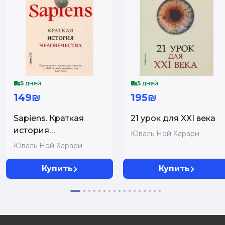
5
дней
5
дней
149₪
195₪
Sapiens. Краткая
21 урок для XXI века
история
Юваль Ной Харари
человечества (мяг)
Юваль Ной Харари
Купить
Купить