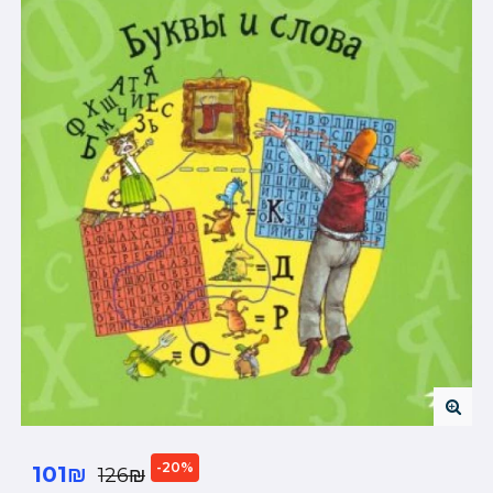
-20%
101₪
126₪