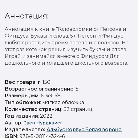
Аннотация:
Аннотация к книге "Головоломки от Петсона и
Финдуса. Буквы и слова. 5+"Петсон и Финдус
любят проводить время весело и с пользой. На
этот раз котенок решил изучить буквы и слова.
Играй и занимайся вместе с Финдусом!Для
дошкольного и младшего школьного возраста.
Вес товара, г
: 150
Возрастное ограничение
: 5+
Размеры, мм
: 60х90/8
Тип обложки
: мягкая обложка
Количество страниц
: 32 страниц
Год издания
: 2022
Автор
:
Свен Нурдквист
Издательство
:
Альбус корвус.Белая ворона
ISBN
: 978-5-00114-324-6