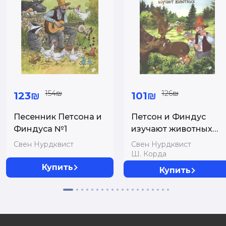
154₪
126₪
123₪
101₪
Песенник Петсона и
Петсон и Финдус
Финдуса №1
изучают животных
(м/о)
Свен Нурдквист
Свен Нурдквист
Ш. Корда
Купить
Купить