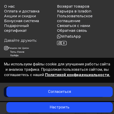
О нас
Возврат товаров
Оплата и доставка
Карьера в Isradon
Акции и скидки
Пользовательское
Бонусная система
соглашение
Подарочный
Связаться с нами
сертификат
Обратная связь
WhatsApp
Давайте дружить:
Ришон ле Цион
Тель-Авив
Хайфа
Мы используем файлы cookie для улучшения работы сайта
и анализа трафика. Продолжая пользоваться сайтом, вы
Isradon 2026
соглашаетесь с нашей
Политикой конфиденциальности.
Согласиться
Добавить в корзину
0
Настроить
Главная
Каталог
Магазины
Корзина
Кабинет