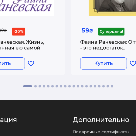
59₪
99₪
-20%
Суперцена!
аневская. Жизнь,
Фаина Раневская: О
анная ею самой
- это недостаток
информации! Афори
жизненные цитаты и
пить
Купить
Фаины Раневской
ация
Дополнительно
Подарочные сертификаты