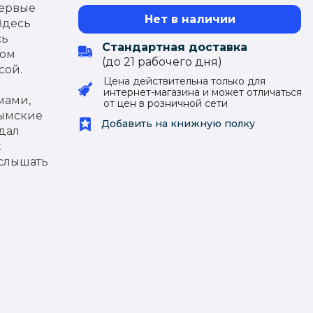
первые
Нет в наличии
Здесь
сь
Стандартная доставка
дом
(до 21 рабочего дня)
сой.
Цена действительна только для
интернет-магазина и может отличаться
мами,
от цен в розничной сети
рымские
Добавить на книжную полку
дал
х
услышать