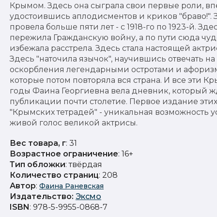
Крымом. Здесь она сыграла свои первые роли, в
удостоившись аплодисментов и криков "браво!". 
провела больше пяти лет - с 1918-го по 1923-й. Зде
пережила Гражданскую войну, а по пути сюда чу
избежала расстрела. Здесь стала настоящей актри
Здесь "наточила язычок", научившись отвечать на
оскорбления легендарными остротами и афориз
которые потом повторяла вся страна. И все эти К
годы Фаина Георгиевна вела дневник, который ж
публикации почти столетие. Первое издание эти
"Крымских тетрадей" - уникальная возможность 
живой голос великой актрисы.
Вес товара, г
: 31
Возрастное ограничение
: 16+
Тип обложки
: твёрдая
Количество страниц
: 208
Автор
:
Фаина Раневская
Издательство
:
Эксмо
ISBN
: 978-5-9955-0868-7