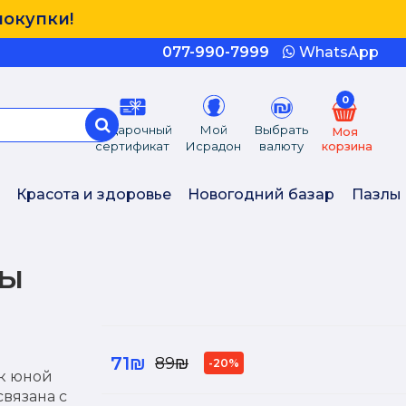
покупки!
077-990-7999
WhatsApp
0
Подарочный
Мой
Выбрать
Моя
сертификат
Исрадон
валюту
корзина
Красота и здоровье
Новогодний базар
Пазлы
сы
71₪
89₪
-20%
к юной
вязана с