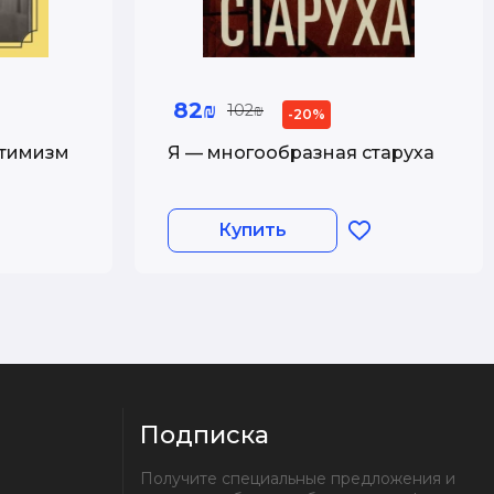
82₪
102₪
-20%
птимизм
Я — многообразная старуха
змы,
 притчи
Купить
Подписка
Получите специальные предложения и 