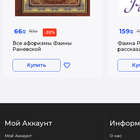
66₪
159₪
83₪
1
-20%
Все афоризмы Фаины
Фаина Р
Раневской
рассказ
Купить
Ку
Мой Аккаунт
Информ
Мой Аккаунт
О нас