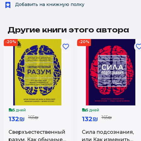
Добавить на книжную полку
Другие книги этого автора
-20%
-20%
5
дней
5
дней
165₪
165₪
132₪
132₪
Сверхъестественный
Сила подсознания,
разум. Как обычные
или Как изменить