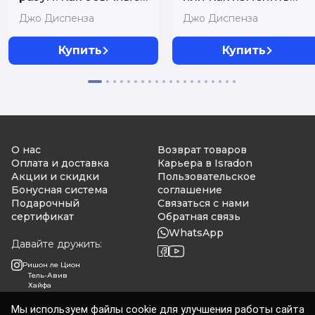
люди делают
жизнь за 4 недели
Джо Диспенза
Джо Диспенза
невозможное с
(ЯРКАЯ ОБЛОЖКА)
помощью силы
Купить
Купить
подсознания (ЯРКАЯ
ОБЛОЖКА)
О нас
Возврат товаров
Оплата и доставка
Карьера в Isradon
Акции и скидки
Пользовательское
Бонусная система
соглашение
Подарочный
Связаться с нами
сертификат
Обратная связь
WhatsApp
Давайте дружить:
Ришон ле Цион
Тель-Авив
Хайфа
Мы используем файлы cookie для улучшения работы сайта