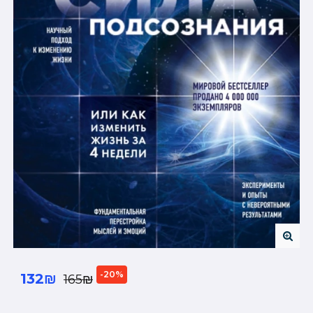
-20%
132₪
165₪