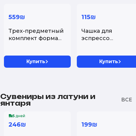
559₪
115₪
Трех-предметный
Чашка для
комплект форма
эспрессо
Майская рисунок
Вдохновлено
Бал...
картиной В. ван
Гог...
Купить
Купить
Сувениры из латуни и
янтаря
5
дней
246₪
199₪