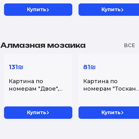
Купить
Купить
Алмазная мозаика
131₪
81₪
Картина по
Картина по
номерам "Двое",
номерам "Тоскана"
40х50 см....
30х30 см....
Купить
Купить