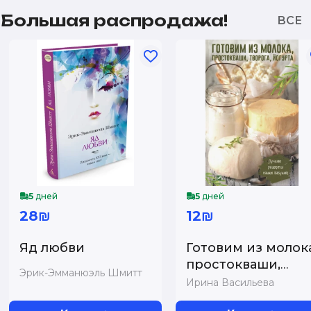
Большая распродажа!
5
дней
5
дней
28₪
12₪
Яд любви
Готовим из молока
простокваши,
Эрик-Эмманюэль Шмитт
творога, йогурта. ..
Ирина Васильева