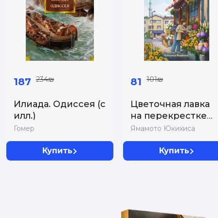
234₪
101₪
187
81
Илиада. Одиссея (с
Цветочная лавка
илл.)
на перекрестке
судеб. Каждый
Гомер
Ямамото Юкихиса
цвето...
Купить
Купить