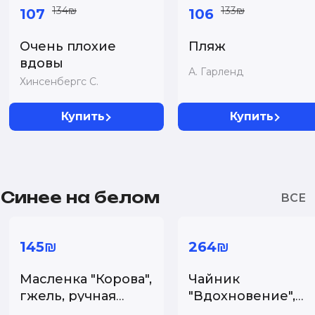
134₪
133₪
107
106
Очень плохие
Пляж
вдовы
А. Гарленд
Хинсенбергс С.
Купить
Купить
Синее на белом
145₪
264₪
Масленка "Корова",
Чайник
гжель, ручная
"Вдохновение",
роспись...
гжель, ручная