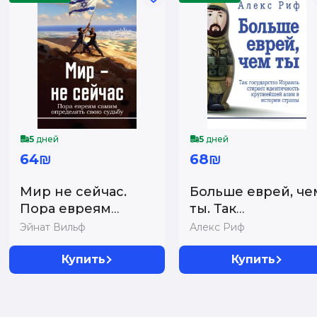
5
дней
5
дней
64₪
68₪
Мир не сейчас.
Больше еврей, че
Пора евреям
ты. Так
самим определять
государство
Эйнат Вильф
Алекс Риф
свою с...
Израиль стир...
Купить
Купить