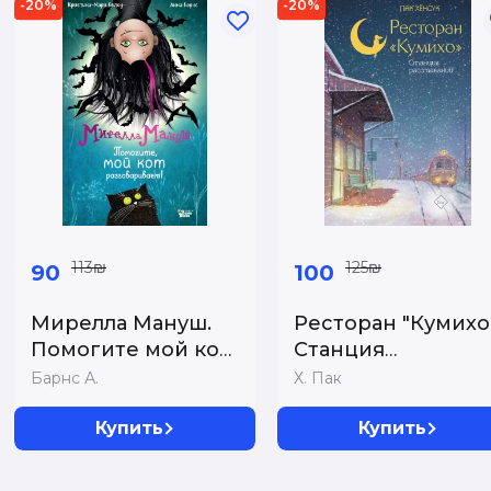
-20%
-20%
113₪
125₪
90
100
Мирелла Мануш.
Ресторан "Кумихо"
Помогите мой кот
Станция
разговаривает!...
расставаний...
Барнс А.
Х. Пак
Купить
Купить