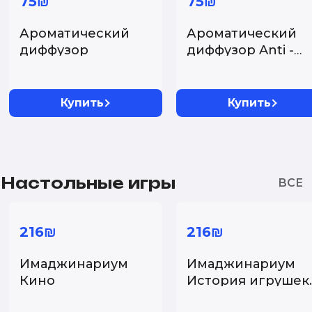
75₪
75₪
Ароматический
Ароматический
диффузор
диффузор Anti -
Tobacco, 100 мл....
Купить
Купить
Настольные игры
216₪
216₪
Имаджинариум
Имаджинариум
Кино
История игрушек..