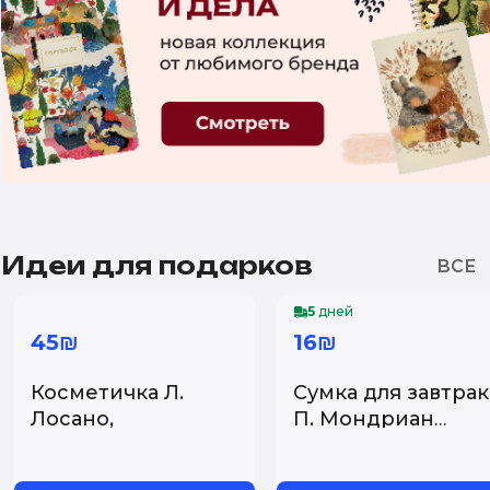
Идеи для подарков
5
дней
45₪
16₪
Косметичка Л.
Сумка для завтрак
Лосано,
П. Мондриан
33x25x10 см....