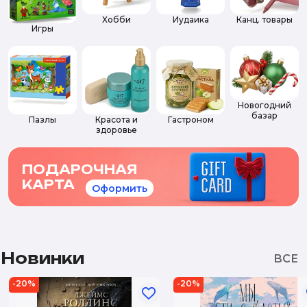
Хобби
Иудаика
Канц. товары
Игры
Новогодний
базар
Пазлы
Красота и
Гастроном
здоровье
ПОДАРОЧНАЯ
КАРТА
Оформить
Новинки
-20%
-20%