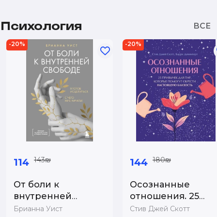
Психология
-20%
-20%
143₪
180₪
114
144
От боли к
Осознанные
внутренней
отношения. 25
свободе. Я готов
привычек для пар
Брианна Уист
Стив Джей Скотт