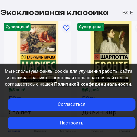
Эксклюзивная классика
Суперцена!
Суперцена!
Мы используем файлы cookie для улучшения работы сайта
и анализа трафика. Продолжая пользоваться сайтом, вы
соглашаетесь с нашей
Политикой конфиденциальности.
5
дней
5
дней
59₪
59₪
Согласиться
Сто лет
Джейн Эйр
одиночества
0
Настроить
Шарлотта Бронте
Габриэль Гарсиа Маркес
Главная
Каталог
Магазины
Корзина
Кабинет