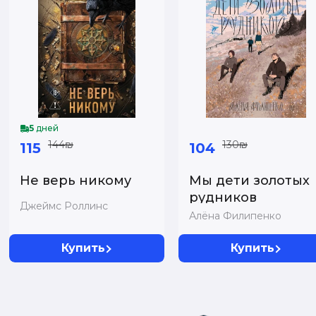
5
дней
144₪
130₪
115
104
Не верь никому
Мы дети золотых
рудников
Джеймс Роллинс
Алёна Филипенко
Купить
Купить