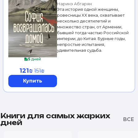
Наринэ Абгарян
Эта история одной женщины,
ровесницы XX века, охватывает
несколько десятилетий и
множество стран, от Армении,
бывшей тогда частью Российской
империи, до Китая. Бурные годы,
непростые испытания,
удивительная судьба.
5
дней
121₪
151₪
Купить
Книги для самых жарких
дней
-20%
-20%