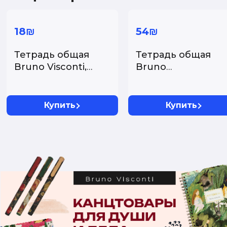
18₪
54₪
Тетрадь общая
Тетрадь общая
Bruno Visconti,
Bruno
Flora: Пионы, А5,
Visconti,"Flora:
40...
Ирисы", А5, 6...
Купить
Купить