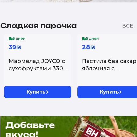
Сладкая парочка
-30%
-30%
5
дней
5
дней
39₪
28₪
Мармелад JOYCO с
Пастила без сахар
сухофруктами 330
яблочная с
г...
вишней
"Белевская" (...
Купить
Купить