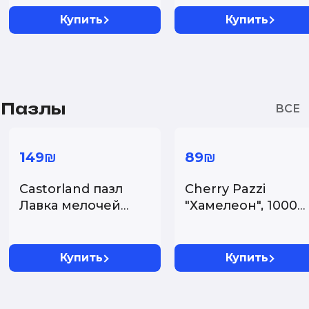
исцелиться. ...
которые ...
Купить
Купить
Пазлы
149₪
89₪
Castorland пазл
Cherry Pazzi
Лавка мелочей
"Хамелеон", 1000
2000 деталей...
элементов...
Купить
Купить