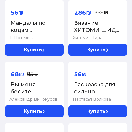
-20%
харизмой.
Каркасные
56₪
286₪
358₪
игрушки
Мандалы по
Вязание
крючком
кодам
ХИТОМИ ШИДА.
Сакральной
250 узоров, 6
Т. Потехина
Хитоми Шида
Геометрии.
авторских
Купить
Купить
Раскраска
моделей.
Расширенное
-20%
издание
первой и
68₪
56₪
85₪
основной
Вы меня
Раскраска для
коллекции
бесите!
сильно
дизайнов для
Раскраска-
уставших
Александр Винокуров
Настасья Волкова
вязания на
антистресс для
спицах
Купить
Купить
взрослых
-20%
-20%