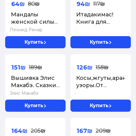
64₪
94₪
80₪
117₪
Мандалы
Итадакимас!
женской силы
Книга для
(раскраски для
записи
Леонид Ренар
.
взрослых)
рецептов
Купить
Купить
-20%
-20%
151₪
126₪
189₪
158₪
Вышивка Элис
Косы,жгуты,араны
Макабэ. Сказки
узоры.От
японского леса.
японских
Элис Макабэ
-
Красивые
дизайнеров:35
Купить
Купить
сюжеты с
моделей.Спицы
животными и
-20%
-20%
растениями
164₪
167₪
205₪
209₪