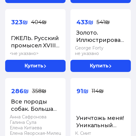
-20%
-20%
323₪
433₪
404₪
541₪
Золото.
ГЖЕЛЬ. Русский
Иллюстрированная
промысел XVIII-
энциклопедия.
George Forty
XXI века
<не указано>
не указано
От первых
золотодобытчиков
Купить
Купить
до
современных
-20%
-20%
инвесторов
286₪
91₪
358₪
114₪
Все породы
собак. Большая
иллюстрированная
Анна Сафронова
Уничтожь меня!
Галина Сула
энциклопедия
Уникальный
Елена Китаева
блокнот для
Елена Яворская-Милешкина
К. Смит