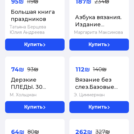
95₪
187₪
119₪
234₪
Большая книга
Азбука вязания.
праздников
Издание
Татьяна Берцева
обновленное и
Юлия Андреева
Маргарита Максимова
дополненное
Купить
Купить
(новое
оформление)
-20%
-20%
74₪
112₪
93₪
140₪
Дерзкие
Вязание без
ПЛЕДЫ. 30
слез.Базовые
инновационных
техники и
М. Хольцман
Э. Циммерман
конструкций
понятные
Купить
Купить
для вязания на
схемы
спицах
-20%
-20%
64₪
262₪
80₪
327₪