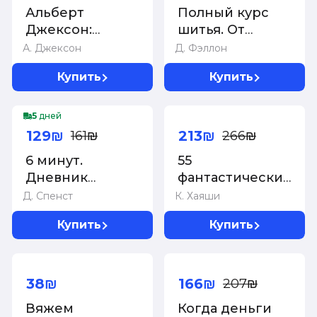
Альберт
Полный курс
Джексон:
шитья. От
Электрика.
выкройки до
А. Джексон
Д. Фэллон
Популярное
отделки.
Купить
Купить
руководство
Журнал Burda
представляет
-20%
-20%
5
дней
129₪
213₪
161₪
266₪
6 минут.
55
Дневник
фантастических
успеха. Inspired
узоров.
Д. Спенст
К. Хаяши
by Gunta Stölzl +
Японское
Купить
Купить
лавандовый
практическое
руководство
-20%
Котоми Хаяши
38₪
166₪
207₪
Вяжем
Когда деньги