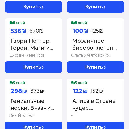
минимализм
Купить
Купить
-20%
-20%
5
дней
5
дней
536₪
100₪
670₪
125₪
Гарри Поттер.
Мозаичное
Герои. Маги и
бисероплетение.
маглы
Браслеты. 40
Джоди Ревенсон
Ольга Желтовских
схем
Купить
Купить
-20%
-20%
5
дней
5
дней
298₪
122₪
373₪
152₪
Гениальные
Алиса в Стране
носки. Вязание
чудес.
на спицах.
Ежедневник из
Эва Йостес
-
Энциклопедия -
Зазеркалья
Купить
Купить
конструктор