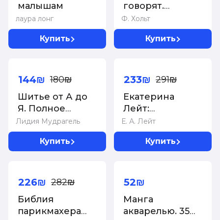
малышам
говорят.
История монет
лаура лонг
Ф. Хольт
и нумизматики
Купить
Купить
от древности
до поп-
-20%
-20%
культуры
144₪
233₪
180₪
291₪
Шитье от А до
Екатерина
Я. Полное
Лейт:
практическое
Реалистичные
Лидия Мудрагель
Е. А. Лейт
руководство
подвижные
Купить
Купить
игрушки
своими руками
-20%
226₪
52₪
282₪
Библия
Манга
парикмахера
акварелью. 35