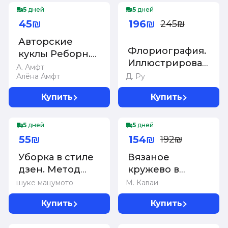
-20%
26 аутентичных
5
дней
5
дней
дизайнов
45₪
196₪
245₪
Авторские
Флориография.
куклы Реборн.
Иллюстрированное
Пошаговый
А. Амфт
руководство по
Алёна Амфт
Д. Ру
мастер-класс
викторианскому
Купить
Купить
языку цветов
-20%
5
дней
5
дней
55₪
154₪
192₪
Уборка в стиле
Вязаное
дзен. Метод
кружево в
наведения
стиле ретро. 30
шуке мацумото
М. Каваи
порядка без
авторских
Купить
Купить
усилий и
проектов для
стресса от
вязания