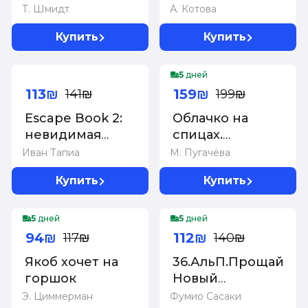
календарь на
швейным
Т. Шмидт
А. Котова
2024 год. Что и
выкройкам.
Купить
Купить
когда надо
Инновационное
делать, чтобы
практическое
-20%
-20%
жить счастливо
руководство
5
дней
113₪
159₪
141₪
199₪
Escape Book 2:
Облачко на
невидимая
спицах.
угроза. Книга,
Вязание из
Иван Тапиа
М. Пугачёва
основанная на
пушистой
Купить
Купить
принципе
пряжи
легендарных
-20%
-20%
квест-румов
5
дней
5
дней
94₪
112₪
117₪
140₪
Якоб хочет на
36.АльП.Прощайте,
горшок
Новый
японский
Э. Циммерман
Фумио Сасаки