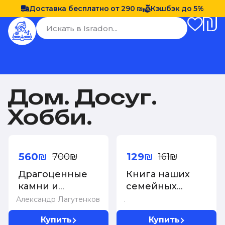
Доставка бесплатно от 290 ₪
Кэшбэк до 5%
Дом. Досуг.
Хобби.
-20%
-20%
560₪
129₪
700₪
161₪
Драгоценные
Книга наших
камни и
семейных
коллекционные
традиций
Александр Лагутенков
.
минералы
Купить
Купить