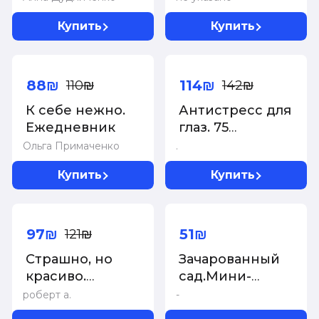
творчества и
игрушек,
пошаговое
вдохновения.
одежды и
Купить
Купить
руководство
аксессуаров
для
-20%
-20%
начинающих
гончаров, 2-е
88₪
114₪
110₪
142₪
издание,
К себе нежно.
Антистресс для
исправленное
Ежедневник
глаз. 75
стереограмм.
Ольга Примаченко
.
Тренировка и
Купить
Купить
восстановление
зрения
-20%
97₪
51₪
121₪
Страшно, но
Зачарованный
красиво.
сад.Мини-
Раскраска-
раскраска-
роберт а.
-
антистресс для
антистресс для