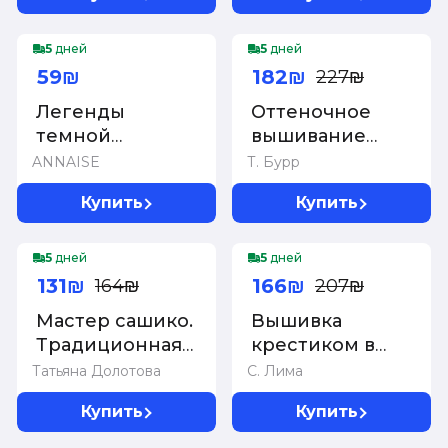
-20%
5
дней
5
дней
59₪
182₪
227₪
Легенды
Оттеночное
темной
вышивание
мифологии.
гладью: мотивы
ANNAISE
Т. Бурр
Раскрашиваем
с цветами и
Купить
Купить
сказки и
птицами
легенды
-20%
-20%
народов мира
5
дней
5
дней
131₪
166₪
164₪
207₪
Мастер сашико.
Вышивка
Традиционная
крестиком в
вышивка из
винтажном
Татьяна Долотова
С. Лима
Японии и
стиле.
Купить
Купить
других стран
Цветочное
Азии. 5 техник
великолепие