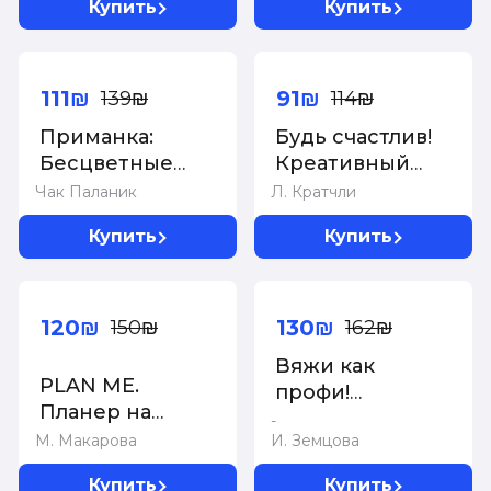
Купить
Купить
творчества и
творчества и
вдохновения
вдохновения
-20%
-20%
(обновленное
издание)
111₪
91₪
139₪
114₪
Приманка:
Будь счастлив!
Бесцветные
Креативный
истории,
блокнот
Чак Паланик
Л. Кратчли
которые
Купить
Купить
раскрасите вы
-20%
-20%
120₪
130₪
150₪
162₪
Вяжи как
PLAN ME.
профи!
Планер на
Свитеры,
-
полгода
М. Макарова
И. Земцова
пуловеры,
кардиганы:
Купить
Купить