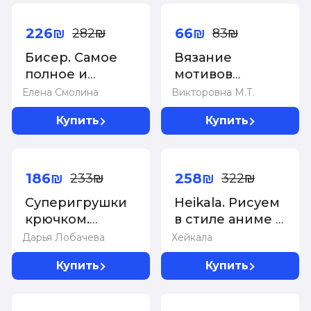
-20%
-20%
226₪
66₪
282₪
83₪
Бисер. Самое
Вязание
полное и
мотивов
понятное
крючком: шаг за
Елена Смолина
Викторовна М.Т.
пошаговое
шагом. Самый
Купить
Купить
руководство
наглядный
для
самоучитель
-20%
-20%
начинающих, 2-
е издание,
186₪
258₪
233₪
322₪
исправленное
Суперигрушки
Heikala. Рисуем
крючком.
в стиле аниме и
Милые
манга
Дарья Лобачева
Хейкала
каркасные
Купить
Купить
куклы
-20%
-20%