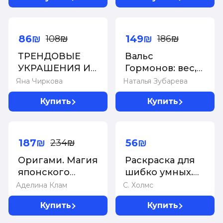
более 25
моделей.
-20%
-20%
Спицы.
86₪
149₪
108₪
186₪
ТРЕНДОВЫЕ
Вальс
УКРАШЕНИЯ ИЗ
Гормонов: вес,
БИСЕРА Более
сон, секс,
Яна Чиркова
Наталья Зубарева
20 мастер-
красота и
Купить
Купить
классов со
здоровье как по
схемами
нотам
-20%
187₪
56₪
234₪
Оригами. Магия
Раскраска для
японского
шибко умных.
искусства
Отыщи
Аделина Клам
С. Холмс
предмет
Купить
Купить