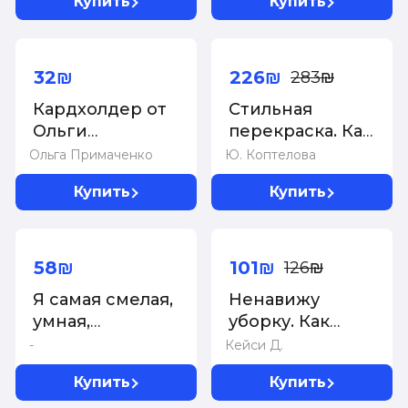
Купить
Купить
взрослых
-20%
32₪
226₪
283₪
Кардхолдер от
Стильная
Ольги
перекраска. Как
Примаченко.
с помощью
Ольга Примаченко
Ю. Коптелова
Цени себя, моя
цвета создать
Купить
Купить
хорошая
новый
интерьер
-20%
58₪
101₪
126₪
Я самая смелая,
Ненавижу
умная,
уборку. Как
красивая!
поддерживать
-
Кейси Д.
Раскраска-
порядок в
Купить
Купить
антистресс с
доме, когда на