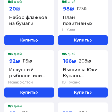
-20%
буддийского
крючком
5
дней
5
дней
монаха
20₪
98₪
123₪
Набор флажков
План
из бумаги
позитивных
&quot;Рождественская
действий.
-
Н. Хилл
карамель&quot;
Ежедневник.
Купить
Купить
Хилл Н.
-20%
-20%
5
дней
5
дней
92₪
166₪
115₪
208₪
Искусный
Вышивка Юки
рыболов, или
Кусано.
Досуг
Нежные
Исаак Уолтон
Ю. Кусано
созерцателя
анималистические
Купить
Купить
картины
-20%
-20%
5
дней