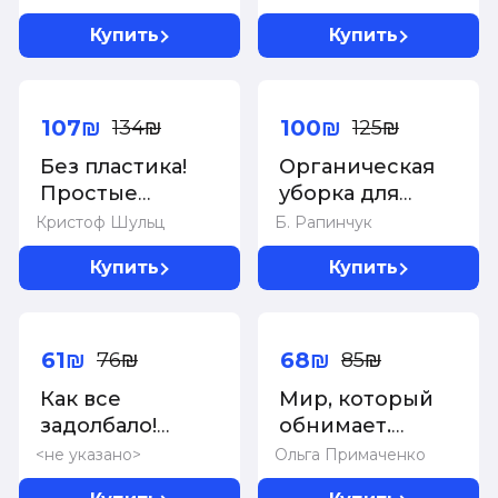
творческих
Купить
Купить
людей (темный)
(англ.назв.
-20%
-20%
Wreck this
journal)
107₪
100₪
134₪
125₪
Без пластика!
Органическая
Простые
уборка для
рецепты
безопасности
Кристоф Шульц
Б. Рапинчук
экологичной
всей семьи.
Купить
Купить
жизни
Дом без химии
-20%
-20%
61₪
68₪
76₪
85₪
Как все
Мир, который
задолбало!
обнимает.
Раскраска-
Раскраска-
<не указано>
Ольга Примаченко
антистресс для
одеялко