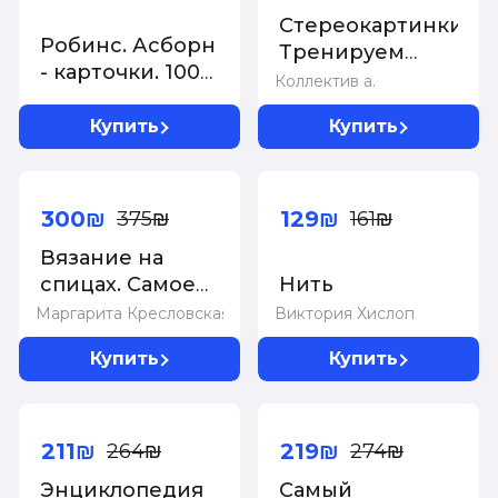
энциклопедия
Стереокартинки.
Робинс. Асборн
Тренируем
- карточки. 100
зрение со
Коллектив а.
увлекательных
стереокартинками
игр для
Купить
Купить
путешествий
/30
-20%
-20%
300₪
129₪
375₪
161₪
Вязание на
спицах. Самое
Нить
полное и
Маргарита Кресловская
Виктория Хислоп
понятное
Купить
Купить
пошаговое
руководство
-20%
-20%
для
начинающих
211₪
219₪
264₪
274₪
(новое
Энциклопедия
Самый