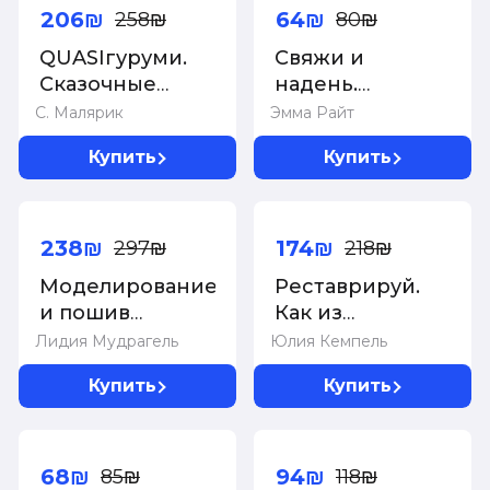
206₪
64₪
258₪
80₪
QUASIгуруми.
Свяжи и
Сказочные
надень.
игрушки
Современный
С. Малярик
Эмма Райт
крючком.
дизайн
Купить
Купить
Проект
свитеров.15
амигуруми
супермодных
-20%
-20%
моделей
238₪
174₪
297₪
218₪
Моделирование
Реставрируй.
и пошив
Как из
нижнего белья,
бабушкиной
Лидия Мудрагель
Юлия Кемпель
одежды для
мебели создать
Купить
Купить
дома, пляжа и
интерьерный
спорта.
шедевр
-20%
-20%
Большая
практическая
68₪
94₪
85₪
118₪