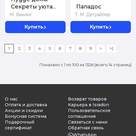
Секреты уюта
Пападос
по-датски
М. Викинг
Т. М. Детуайлер
Купить
Купить
1
2
3
4
5
6
7
8
9
>
>|
Показано с 1 по 100 из 1326 (всего 14 страниц)
О нас
Возврат товаров
Оплата и доставка
Карьера в Isradon
Акции и скидки
Пользовательское
Бонусная система
соглашение
Подарочный
Связаться с нами
сертификат
Обратная связь
WhatsApp