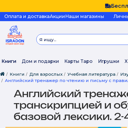
Беспл
Оплата и доставка
Акции
Наши магазины
Личн
Книги
Дом и подарки
Карты Таро
Игрушки
Х
Книги
Для взрослых
Учебная литература
Из
Английский тренажер по чтению и письму с прави
Английский тренаже
транскрипцией и о
базовой лексики. 2-