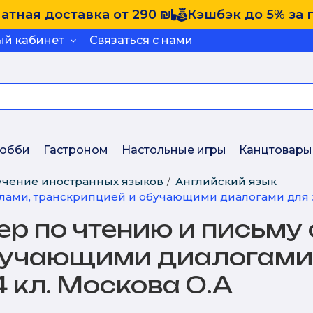
атная доставка от 290 ₪
Кэшбэк до 5% за 
ый кабинет
Связаться с нами
обби
Гастроном
Настольные игры
Канцтовары
учение иностранных языков
Английский язык
лами, транскрипцией и обучающими диалогами для за
р по чтению и письму 
бучающими диалогами
4 кл. Москова О.А