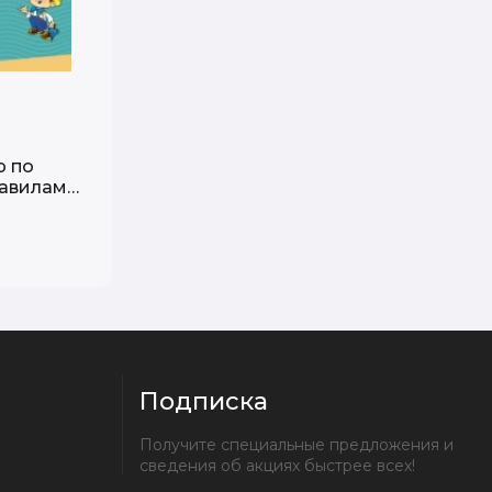
р по
равилами
ыми
 2-4 кл
Подписка
Получите специальные предложения и 
сведения об акциях быстрее всех!