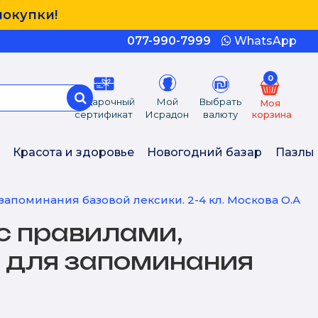
покупки!
077-990-7999
WhatsApp
0
Подарочный
Мой
Выбрать
Моя
сертификат
Исрадон
валюту
корзина
Красота и здоровье
Новогодний базар
Пазлы
поминания базовой лексики. 2-4 кл. Москова О.А
с правилами,
 для запоминания