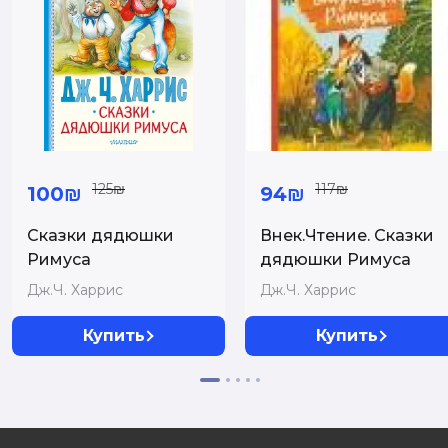
125₪
117₪
100₪
94₪
Сказки дядюшки
Внек.Чтение. Сказки
Римуса
дядюшки Римуса
Дж.Ч. Харрис
Дж.Ч. Харрис
Купить
Купить