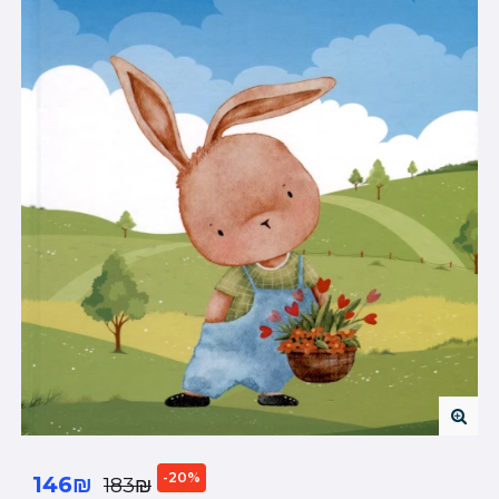
-20%
146₪
183₪