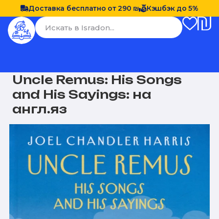
Доставка бесплатно от 290 ₪
Кэшбэк до 5%
Uncle Remus: His Songs
and His Sayings: на
англ.яз