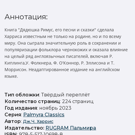
Аннотация:
Книга "Дядюшка Римус, его песни и сказки" сделала
Харриса известным не только на родине, но и по всему
миру. Она сыграла значительную роль в сохранении и
популяризации фольклора чернокожих и оказала влияние
на целый ряд англоязычных писателей, включая Р.
Киплинга,У. Фолкнера, Ф. О'Коннор, Р. Эллисона и Т.
Моррисон. Неадаптированное издание на английском
языке.
Тип обложки
: Твёрдый переплёт
Количество страниц
: 224 страниц
Год издания
: ноябрь 2023
Серия
:
Palmyra Classics
Автор
:
Дж.Ч. Харрис
Издательство
:
RUGRAM Пальмира
ISBN
: 978-5-517-10698-8