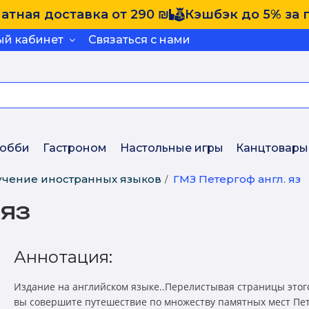
атная доставка от 290 ₪
Кэшбэк до 5% за 
ый кабинет
Связаться с нами
обби
Гастроном
Настольные игры
Канцтовары
учение иностранных языков
ГМЗ Петергоф англ. яз
 яз
Аннотация:
Издание на английском языке..Перелистывая страницы этог
вы совершите путешествие по множеству памятных мест Пет