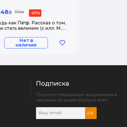
248₪
310₪
-20%
удь как Пётр. Рассказ о том,
ак стать великим (с илл. М.
ычкова)
Нет в
наличии
Подписка
Получите специальные предложения и 
сведения об акциях быстрее всех!
OK