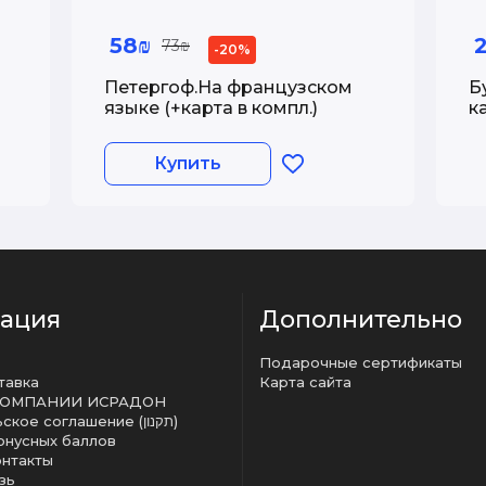
58₪
73₪
-20%
Петергоф.На французском
Б
языке (+карта в компл.)
к
Б
Купить
ация
Дополнительно
Подарочные сертификаты
тавка
Карта сайта
КОМПАНИИ ИСРАДОН
Пользовательское соглашение (תקנון)
онусных баллов
онтакты
зь