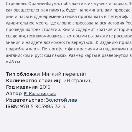
Стрельны, Ораниенбаума, побываете в их музеях и парках. Э
как овеществленная память, будет напоминать вам проведе
дни и часы и одновременно снова приглашать в Петергоф,
удивительное место, где словно спрессована вся история Ро
прошедших трех столетий. Книга содержит краткие историч
сведения, познакомившись с которыми вы захотите расшири
знания и найдете возможность вернуться. .К изданию прила
подробная карта Петергофа с фотографиями и надписями на
английском и русском языках. Размер карты в развернутом в
х 48 см..
Тип обложки
: Мягкий переплёт
Количество страниц
: 128 страниц
Год издания
: 2015
Автор
:
Е. Кальницкая
Издательство
:
Золотой лев
ISBN
: 978-5-905985-32-4