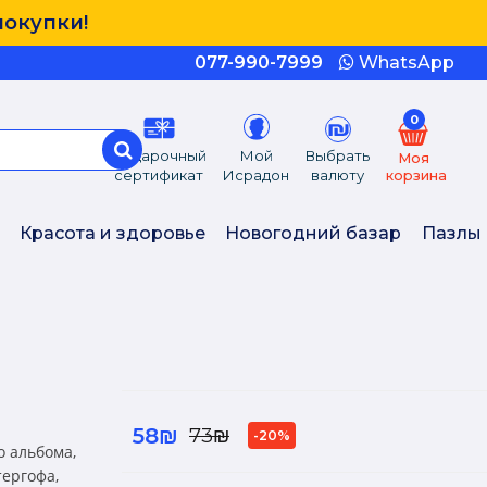
покупки!
077-990-7999
WhatsApp
0
Подарочный
Мой
Выбрать
Моя
сертификат
Исрадон
валюту
корзина
Красота и здоровье
Новогодний базар
Пазлы
58₪
73₪
-20%
о альбома,
ергофа,