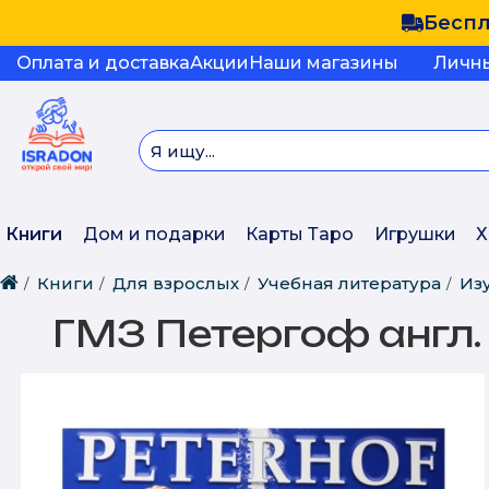
Беспл
Оплата и доставка
Акции
Наши магазины
Личн
Книги
Дом и подарки
Карты Таро
Игрушки
Х
Книги
Для взрослых
Учебная литература
Из
ГМЗ Петергоф англ.