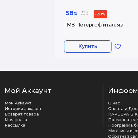
58₪
73₪
-20%
ГМЗ Петергоф итал. яз
Купить
Мой Аккаунт
Информ
Мой Аккаунт
О нас
История заказов
Оплата и Дос
Возврат товара
КАРЬЕРА В 
Моя полка
Рассылка
Программа б
Магазины и к
Обратная свя