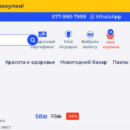
покупки!
077-990-7999
WhatsApp
0
Подарочный
Мой
Выбрать
Моя
сертификат
Исрадон
валюту
корзина
Красота и здоровье
Новогодний базар
Пазлы
58₪
73₪
-20%
ого
 мест