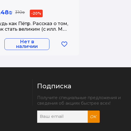
248₪
310₪
-20%
удь как Пётр. Рассказ о том,
ак стать великим (с илл. М.
ычкова)
Нет в
наличии
Подписка
Получите специальные предложения и 
сведения об акциях быстрее всех!
OK