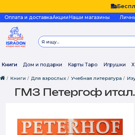
Беспл
Оплата и доставка
Акции
Наши магазины
Личн
Книги
Дом и подарки
Карты Таро
Игрушки
Х
Книги
Для взрослых
Учебная литература
Из
ГМЗ Петергоф итал.