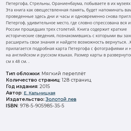
Петергофа, Стрельны, Ораниенбаума, побываете в их музеях 
Эта книга как овеществленная память, будет напоминать ва
проведенные здесь дни и часы и одновременно снова пригл
Петергоф, удивительное место, где словно спрессована вся 
России прошедших трех столетий. Книга содержит краткие
исторические сведения, познакомившись с которыми вы зах
расширить свои знания и найдете возможность вернуться. 
прилагается подробная карта Петергофа с фотографиями и 
на английском и русском языках. Размер карты в развернуто
см х 48 см. .
Тип обложки
: Мягкий переплёт
Количество страниц
: 128 страниц
Год издания
: 2015
Автор
:
Е. Кальницкая
Издательство
:
Золотой лев
ISBN
: 978-5-905985-35-5