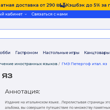
атная доставка от 290 ₪
Кэшбэк до 5% за 
ый кабинет
Связаться с нами
обби
Гастроном
Настольные игры
Канцтовары
учение иностранных языков
ГМЗ Петергоф итал. яз
 яз
Аннотация:
Издание на итальянском языке. .Перелистывая страницы эт
альбома, вы совершите путешествие по множеству памятных