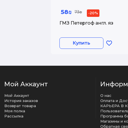
58₪
73₪
-20%
ГМЗ Петергоф англ. яз
Купить
Мой Аккаунт
Информ
Мой Аккаунт
О нас
История заказов
Оплата и Дос
Возврат товара
КАРЬЕРА В 
Моя полка
Рассылка
Программа б
Магазины и к
Обратная свя