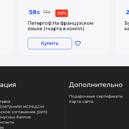
58₪
73₪
-20%
Петергоф.На французском
Б
языке (+карта в компл.)
к
Б
Купить
ация
Дополнительно
Подарочные сертификаты
тавка
Карта сайта
КОМПАНИИ ИСРАДОН
Пользовательское соглашение (תקנון)
онусных баллов
онтакты
зь