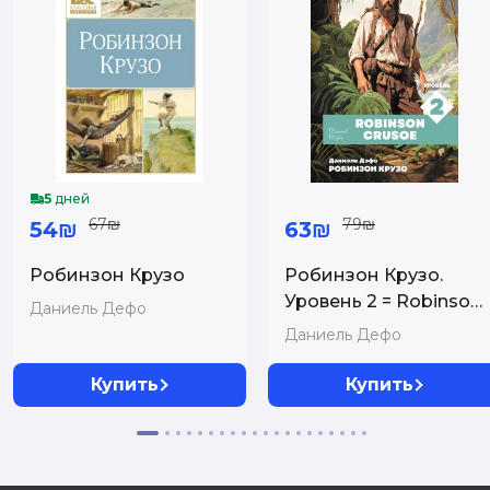
5
дней
67₪
79₪
54₪
63₪
Робинзон Крузо
Робинзон Крузо.
Уровень 2 = Robinson
Даниель Дефо
Crusoe
Даниель Дефо
Купить
Купить