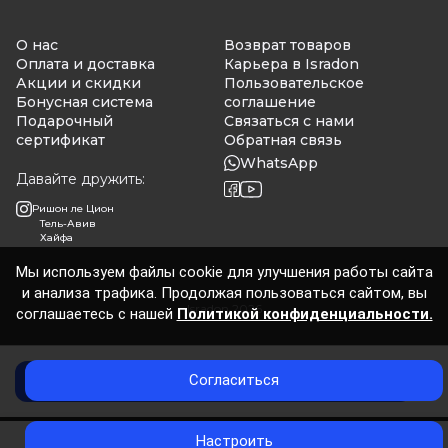
О нас
Возврат товаров
Оплата и доставка
Карьера в Isradon
Акции и скидки
Пользовательское
Бонусная система
соглашение
Подарочный
Связаться с нами
сертификат
Обратная связь
WhatsApp
Давайте дружить:
Ришон ле Цион
Тель-Авив
Хайфа
Мы используем файлы cookie для улучшения работы сайта
и анализа трафика. Продолжая пользоваться сайтом, вы
Isradon 2026
соглашаетесь с нашей
Политикой конфиденциальности.
Согласиться
Добавить в корзину
0
Настроить