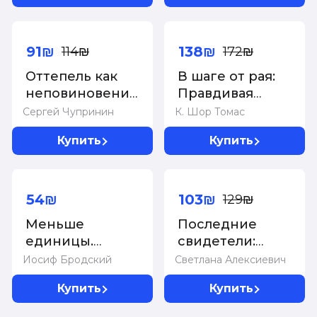
-20%
-20%
91₪
138₪
114₪
172₪
Оттепель как
В шаге от рая:
неповиновение.
Правдивая
Чупринин С.И.
история
Сергей Чупринин
К. Шор Томас
путешествия
Купить
Купить
тибетского
ламы в Страну
-20%
Бессмертия
54₪
103₪
129₪
Меньше
Последние
единицы.
свидетели:
Избранные
Соло для
Иосиф Бродский
Светлана Алексиевич
эссе
детского
Купить
Купить
голоса. 13-е изд
(пер.).