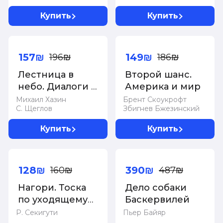
политик
Купить
Купить
-20%
-20%
157₪
149₪
196₪
186₪
Лестница в
Второй шанс.
небо. Диалоги о
Америка и мир
власти, карьере
Михаил Хазин
Брент Скоукрофт
С. Щеглов
Збигнев Бжезинский
и мировой
элите. Хазин
Купить
Купить
М.Л., Щеглов
С.И.
-20%
-20%
128₪
390₪
160₪
487₪
Нагори. Тоска
Дело собаки
по уходящему
Баскервилей
сезону.
Р. Секигути
Пьер Байяр