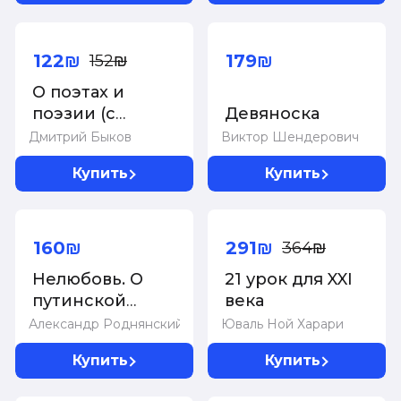
-20%
Суперцена!
122₪
179₪
152₪
О поэтах и
поэзии (с
Девяноска
иллюстрациями)
Дмитрий Быков
Виктор Шендерович
Купить
Купить
-20%
Суперцена!
160₪
291₪
364₪
Нелюбовь. О
21 урок для XXI
путинской
века
России в
Александр Роднянский
Юваль Ной Харари
девяти фильмах
Купить
Купить