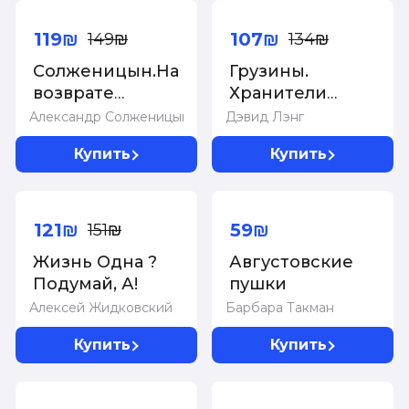
-20%
-20%
Алексиевич С.А.
119₪
107₪
149₪
134₪
Солженицын.На
Грузины.
возврате
Хранители
дыхания:Избранная
святынь
Александр Солженицын
Дэвид Лэнг
публицистика
Купить
Купить
+с/о
-20%
Суперцена!
121₪
59₪
151₪
Жизнь Одна ?
Августовские
Подумай, А!
пушки
Алексей Жидковский
Барбара Такман
Купить
Купить
-20%
-20%