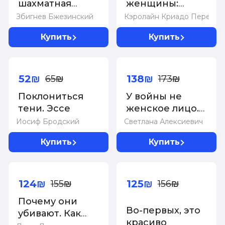
шахматная
женщины:
доска:
Почему мы
Збигнев Бжезинский
Кэролайн Криадо Перес
господство
живем в мире,
Купить
Купить
Америки и его
удобном только
геостратегические
для мужчин.
-20%
-20%
императивы
Неравноправие,
основанное на
52₪
138₪
65₪
173₪
данных.
Поклониться
У войны не
тени. Эссе
женское лицо.
13-е изд (пер.)
Иосиф Бродский
Светлана Алексиевич
Купить
Купить
-20%
-20%
124₪
125₪
155₪
156₪
Почему они
Во-первых, это
убивают. Как
красиво