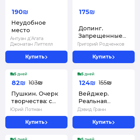
Суперцена!
Суперцена!
190₪
175₪
Неудобное
Допинг.
место
Запрещенные
Антуан д’Агата
страницы
Джонатан Литтелл
Григорий Родченков
Купить
Купить
-20%
-20%
5
дней
5
дней
82₪
124₪
103₪
155₪
Пушкин. Очерк
Вейджер.
творчества: с
Реальная
избранными
история о
Юрий Лотман
Дэвид Гранн
стихотворениями
кораблекрушении
Купить
Купить
мятеже и
убийстве
-20%
-20%
5
дней
5
дней