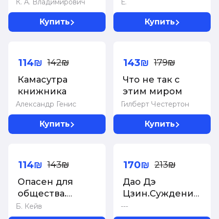
Избранные
К. А. Владимирович
Е.
замыслы и
места из
домыслы
Купить
Купить
домашней
библиотеки
-20%
-20%
114₪
143₪
142₪
179₪
Камасутра
Что не так с
книжника
этим миром
Александр Генис
Гилберт Честертон
Купить
Купить
-20%
-20%
114₪
170₪
143₪
213₪
Опасен для
Дао Дэ
общества.
Цзин.Суждения
Судебный
и беседы
Б. Кейв
---
психиатр о
Конфуция.Чжуан-