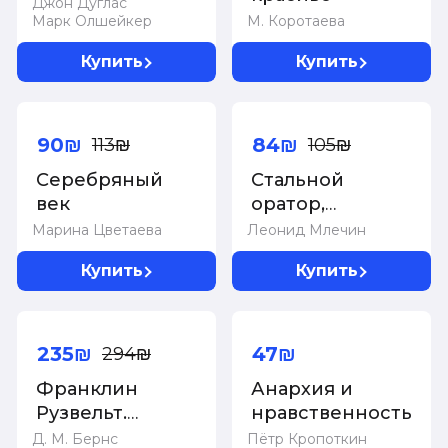
ФБР вычисляет
Джон Дуглас
Марк Олшейкер
М. Коротаева
серийных
убийц
Купить
Купить
-20%
-20%
90₪
84₪
113₪
105₪
Серебряный
Стальной
век
оратор,
дремлющий в
Марина Цветаева
Леонид Млечин
кобуре. Что
Купить
Купить
происходило в
России в 1917
-20%
году.
235₪
47₪
294₪
Франклин
Анархия и
Рузвельт.
нравственность
Человек и
Д. М. Бернс
Пётр Кропоткин