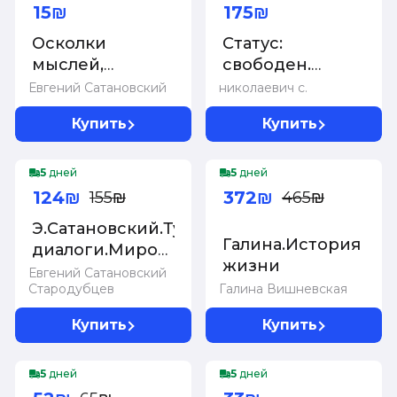
15₪
175₪
Осколки
Статус:
мыслей,
свободен.
записанные в
Портрет
Евгений Сатановский
николаевич с.
последнюю
творческой
Купить
Купить
треть года
эмиграции
Желтой
-20%
-20%
Земляной
5
дней
5
дней
Свиньи
124₪
372₪
155₪
465₪
Э.Сатановский.Турецкие
Галина.История
диалоги.Мировая
жизни
политика
Евгений Сатановский
Стародубцев
Галина Вишневская
Купить
Купить
-20%
5
дней
5
дней