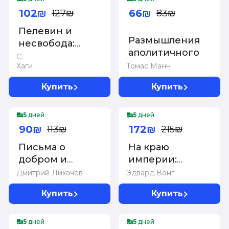
102₪
66₪
127₪
83₪
Пелевин и
Размышления
несвобода:
аполитичного
Поэтика,
С.
Хаги
Томас Манн
политика,
метафизика
Купить
Купить
-20%
-20%
5
дней
5
дней
90₪
172₪
113₪
215₪
Письма о
На краю
добром и
империи:
прекрасном
Судьба одной
Дмитрий Лихачёв
Эдвард Вонг
семьи на фоне
Купить
Купить
истории Китая
5
дней
5
дней
Суперцена!