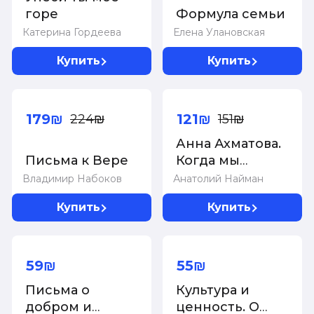
горе
Формула семьи
Катерина Гордеева
Елена Улановская
Купить
Купить
-20%
-20%
179₪
121₪
224₪
151₪
Анна Ахматова.
Письма к Вере
Когда мы
вздумали
Владимир Набоков
Анатолий Найман
родиться.
Купить
Купить
Ахмадулина,
Аксенов,
Юрский и
Суперцена!
Суперцена!
другие
59₪
55₪
Письма о
Культура и
добром и
ценность. О