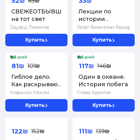
52₪
33₪
65₪
СВЕЖЕОТБЫВШИЕ
Лекции по
на тот свет
истории
философии.
Эдуард Лимонов
Георг Вильгельм Фридрих Г
Гегель
Купить
Купить
-20%
-20%
5
дней
5
дней
81₪
117₪
101₪
146₪
Гиблое дело.
Один в океане.
Как раскрывают
История побега
самые
Кларксон Уэнсли
Слава Курилов
жестокие и
Купить
Купить
запутанные
преступления,
-20%
-20%
если нет улик и
свидетелей
122₪
111₪
152₪
139₪