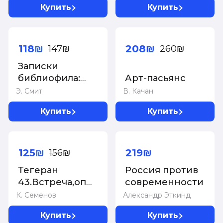
Купить
Купить
заболеваниях,
цзы
которые
-20%
-20%
провоцируют
преступное
118₪
208₪
147₪
260₪
поведение
Записки
библиофила:
Арт-пасьянс
Почему книги
Э. Смит
В. Качан
имеют власть
Купить
Купить
над нами
-20%
Суперцена!
125₪
219₪
156₪
Тегеран
Россия против
43.Встреча,определившая
современности
ход истории
К. Семенов
Александр Эткинд
Купить
Купить