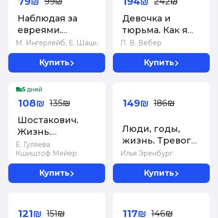
79₪
194₪
99₪
242₪
Наблюдая за
Девочка и
евреями.
тюрьма. Как я
Скрытые
нарисовала
М. Ингерлейб, Е. Шацкая
Л. В. Вебер
законы успеха
себе свободу...
Купить
Купить
-20%
-20%
5
дней
108₪
149₪
135₪
186₪
Шостакович.
Люди, годы,
Жизнь.
жизнь. Тревога
Творчество.
Е. Гуляева
за будущее
Кшиштоф Мейер
Илья Эренбург
Время
Купить
Купить
-20%
-20%
121₪
117₪
151₪
146₪