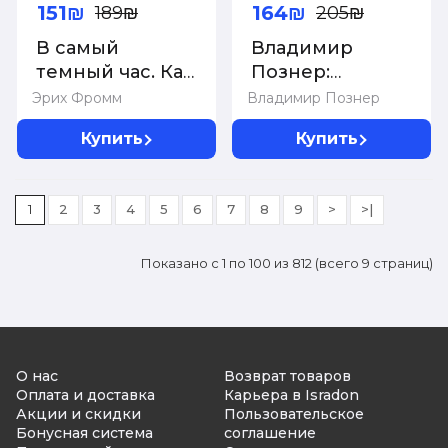
151₪
164₪
189₪
205₪
В самый
Владимир
темный час. Как
Познер:
рождается
Английская
Эрих Фромм
Владимир Познер
жестокость?
тетрадь.
Купить
Купить
Субъективный
взгляд
1
2
3
4
5
6
7
8
9
>
>|
Показано с 1 по 100 из 812 (всего 9 страниц)
О нас
Возврат товаров
Оплата и доставка
Карьера в Isradon
Акции и скидки
Пользовательское
Бонусная система
соглашение