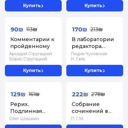
Секигути Р
Купить
Купить
-20%
-20%
90₪
170₪
113₪
213₪
Комментарии к
В лаборатории
пройденному
редактора.
Слово живое и
Аркадий Стругацкий
Лидия Чуковская
Борис Стругацкий
Н. Галь
мертвое
Купить
Купить
-20%
-20%
129₪
222₪
161₪
278₪
Рерих.
Собрание
Подлинная
сочинений в
история
шести томах. Т.
Олег Шишкин
Л. Г.М.
русского
1: Греция. 2-е