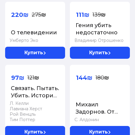
-20%
-20%
220₪
111₪
275₪
139₪
Гения убить
О телевидении
недостаточно
Умберто Эко
Владимир Отрошенко
Купить
Купить
-20%
-20%
97₪
144₪
121₪
180₪
Связать. Пытать.
Убить. История
BTK, маньяка в
Л. Келли
Михаил
Лавиана Херст
овечьей шкуре
Задорнов. От
Рой Венцль
Рюрика до
Тим Поттер
С. Алдонин
Ельцина
Купить
Купить