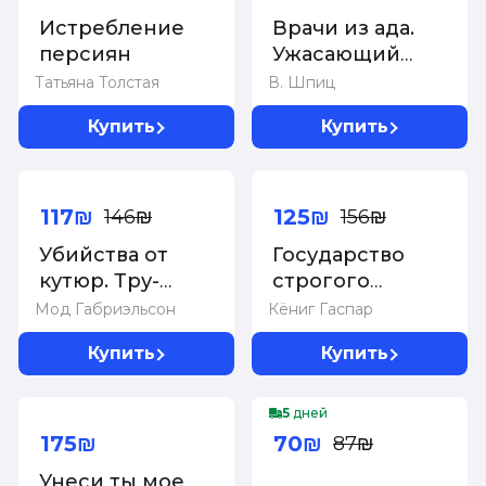
Истребление
Врачи из ада.
персиян
Ужасающий
рассказ об
Татьяна Толстая
В. Шпиц
экспериментах
Купить
Купить
нацистских
врачей над
-20%
-20%
людьми
117₪
125₪
146₪
156₪
Убийства от
Государство
кутюр. Тру-
строгого
крайм истории
режима
Мод Габриэльсон
Кёниг Гаспар
из мира
Купить
Купить
высокой моды
-20%
5
дней
Суперцена!
175₪
70₪
87₪
Унеси ты мое