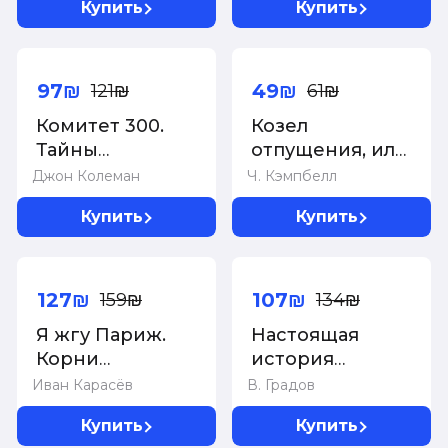
Купить
Купить
Индианы
изд.
Джонса
-20%
-20%
97₪
49₪
121₪
61₪
Комитет 300.
Козел
Тайны
отпущения, или
мирового
Как
Джон Колеман
Ч. Кэмпбелл
правительства
перекладывать
Купить
Купить
вину на других
-20%
-20%
127₪
107₪
159₪
134₪
Я жгу Париж.
Настоящая
Корни
история
французского
группировок
Иван Карасёв
В. Градов
протеста
90-х из
Купить
Купить
&quot;Слова