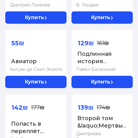
прекрасном
достоверности
Дмитрий Лихачёв
В. Людвиг
Купить
Купить
-20%
Суперцена!
55₪
129₪
161₪
Подлинная
Авиатор
история
Константина
Антуан де Сент-Экзюпери
Павел Басинский
Левина
Купить
Купить
-20%
-20%
142₪
139₪
177₪
174₪
Второй том
Попасть в
&laquo;Мертвых
переплёт.
душ&raquo;:
Дмитриева