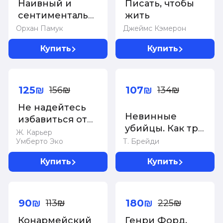
Наивный и
Писать, чтобы
сентиментальный
жить
писатель
Орхан Памук
Джеймс Кэмерон
Купить
Купить
-20%
-20%
125₪
107₪
156₪
134₪
Не надейтесь
Невинные
избавиться от
убийцы. Как три
книг!
Ж. Карьер
обычные
Умберто Эко
Т. Брейди
девушки стали
Купить
Купить
кошмаром для
нацистов и
-20%
-20%
героями
Второй
90₪
180₪
113₪
225₪
мировой
Конармейский
Генри Форд.