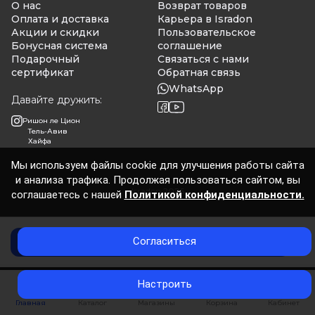
О нас
Возврат товаров
Оплата и доставка
Карьера в Isradon
Акции и скидки
Пользовательское
Бонусная система
соглашение
Подарочный
Связаться с нами
сертификат
Обратная связь
WhatsApp
Давайте дружить:
Ришон ле Цион
Тель-Авив
Хайфа
Мы используем файлы cookie для улучшения работы сайта
и анализа трафика. Продолжая пользоваться сайтом, вы
Isradon 2026
соглашаетесь с нашей
Политикой конфиденциальности.
Согласиться
Добавить в корзину
0
Настроить
Главная
Каталог
Магазины
Корзина
Кабинет