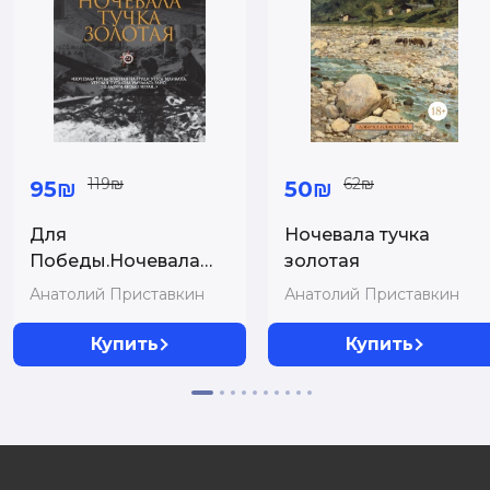
119₪
62₪
95₪
50₪
Для
Ночевала тучка
Победы.Ночевала
золотая
тучка золотая
Анатолий Приставкин
Анатолий Приставкин
Купить
Купить