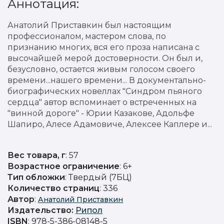
Аннотация:
Анатолий Приставкин был настоящим
профессионалом, мастером слова, по
признанию многих, вся его проза написана с
высочайшей мерой достоверности. Он был и,
безусловно, остается живым голосом своего
времени...нашего времени... В документально-
биографических новеллах "Синдром пьяного
сердца" автор вспоминает о встреченных на
"винной дороге" - Юрии Казакове, Адольфе
Шапиро, Алесе Адамовиче, Алексее Каплере и...
Вес товара, г
: 57
Возрастное ограничение
: 6+
Тип обложки
: Твердый (7БЦ)
Количество страниц
: 336
Автор
:
Анатолий Приставкин
Издательство
:
Рипол
ISBN
: 978-5-386-08148-5